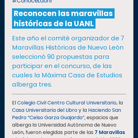
#ConoceLaUni
Reconocen las maravillas
CULTURA
históricas de la UANL
DEPORTES
Este año el comité organizador de 7
Maravillas Históricas de Nuevo León
I+D+I
EXPERTOS
seleccionó 90 propuestas para
participar en el concurso, de las
SALUD
cuales la Máxima Casa de Estudios
alberga tres.
SUSTENTABILIDAD
El
Colegio Civil Centro Cultural Universitario
, la
Casa Universitaria del Libro
y la
Haciendo San
TEMAS
Pedro “Celso Garza Guajardo”
, espacios que
alberga la Universidad Autónoma de Nuevo
Oferta
León, fueron elegidas parte de las
7 Maravillas
educativa