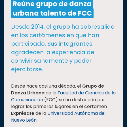
Reúne grupo de danza
urbana talento de FCC
CULTURA
Desde 2014, el grupo ha sobresalido
DEPORTES
en los certámenes en que han
participado. Sus integrantes
I+D+I
EXPERTOS
agradecen la experiencia de
convivir sanamente y poder
SALUD
ejercitarse.
SUSTENTABILIDAD
Desde hace casi una década, el
Grupo de
Danza Urbana
de la
Facultad de Ciencias de la
Comunicación
(FCC) se ha destacado por
TEMAS
lograr los primeros lugares en el certamen
Exprésate
de la
Universidad Autónoma de
Oferta
Nuevo León
.
educativa