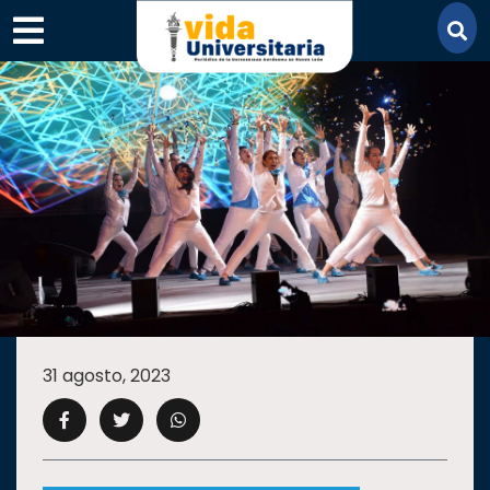
×
SECCIONES
ACADEMIA
31 agosto, 2023
CAMPUS
UANL
COMUNIDAD
UANL