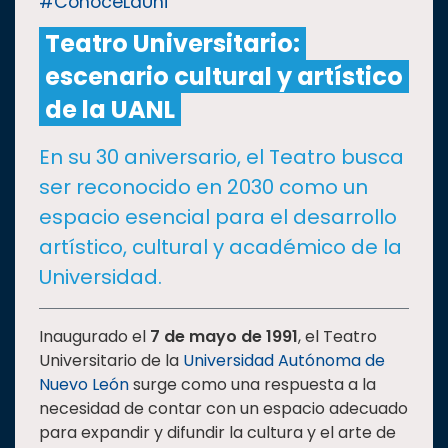
#ConoceLaUni
Teatro Universitario:
CULTURA
escenario cultural y artístico
DEPORTES
de la UANL
En su 30 aniversario, el Teatro busca
I+D+I
EXPERTOS
ser reconocido en 2030 como un
espacio esencial para el desarrollo
SALUD
artístico, cultural y académico de la
Universidad.
SUSTENTABILIDAD
Inaugurado el
7 de mayo de 1991
, el Teatro
Universitario de la
Universidad Autónoma de
TEMAS
Nuevo León
surge como una respuesta a la
necesidad de contar con un espacio adecuado
Oferta
para expandir y difundir la cultura y el arte de
educativa