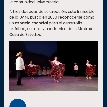
la comunidad universitaria.
Estudiantes
A tres décadas de su creación, este inmueble
Rectoría
de la UANL busca en 2030 reconocerse como
Investigación
un
espacio esencial
para el desarrollo
artístico, cultural y académico de la Máxima
Internacionalización
Casa de Estudios.
Responsabilidad
social
Vinculación
Historia
Universiada
Nacional