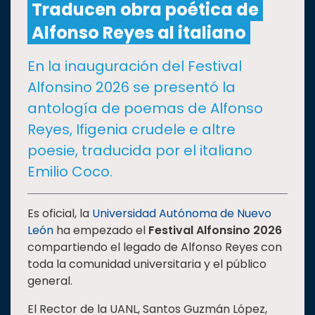
Traducen obra poética de
Alfonso Reyes al italiano
CULTURA
En la inauguración del Festival
DEPORTES
Alfonsino 2026 se presentó la
antología de poemas de Alfonso
I+D+I
EXPERTOS
Reyes, Ifigenia crudele e altre
poesie, traducida por el italiano
SALUD
Emilio Coco.
SUSTENTABILIDAD
Es oficial, la
Universidad Autónoma de Nuevo
León
ha empezado el
Festival Alfonsino 2026
compartiendo el legado de Alfonso Reyes con
TEMAS
toda la comunidad universitaria y el público
general.
Oferta
El Rector de la UANL, Santos Guzmán López,
educativa