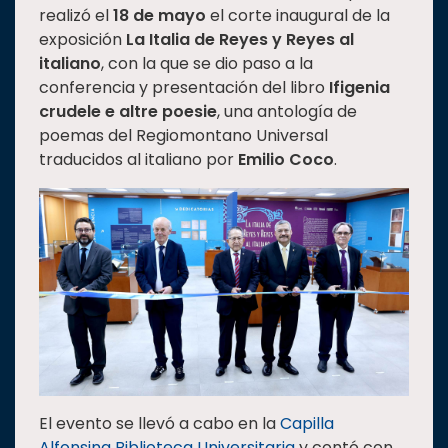
realizó el
18 de mayo
el corte inaugural de la
Estudiantes
exposición
La Italia de Reyes y Reyes al
Rectoría
italiano
, con la que se dio paso a la
conferencia y presentación del libro
Ifigenia
Investigación
crudele e altre poesie
, una antología de
Internacionalización
poemas del Regiomontano Universal
traducidos al italiano por
Emilio Coco
.
Responsabilidad
social
Vinculación
Historia
Universiada
Nacional
El evento se llevó a cabo en la
Capilla
Alfonsina Biblioteca Universitaria
y contó con