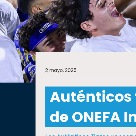
SALUD
SUSTENTABILIDAD
TEMAS
2 mayo, 2025
Oferta
educativa
Auténticos
Estudiantes
Rectoría
de ONEFA I
Investigación
Internacionalización
Responsabilidad