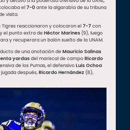
do y detuvo a la poderosa ofensiva de la UANL,
colocaba el
7-0
ante la algarabía de su tribuna
e visita.
s Tigres reaccionaron y colocaron el
7-7
con
y el punto extra de
Héctor Marines
(9), luego
ara y recuperara un balón suelto de la UNAM.
ducto de una anotación de
Mauricio Salinas
enta yardas
del mariscal de campo
Ricardo
ofensiva de los Pumas, el defensivo
Luis Ochoa
a jugada después,
Ricardo Hernández
(8),