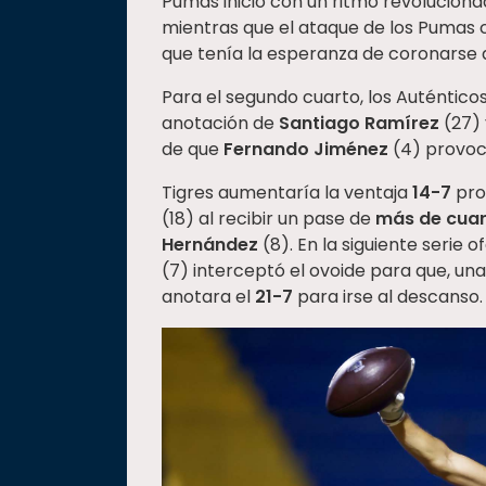
Pumas inició con un ritmo revoluciona
mientras que el ataque de los Pumas 
que tenía la esperanza de coronarse d
Para el segundo cuarto, los Auténtico
anotación de
Santiago Ramírez
(27) 
de que
Fernando Jiménez
(4) provoc
Tigres aumentaría la ventaja
14-7
pro
(18) al recibir un pase de
más de cuar
Hernández
(8). En la siguiente serie 
(7) interceptó el ovoide para que, un
anotara el
21-7
para irse al descanso.