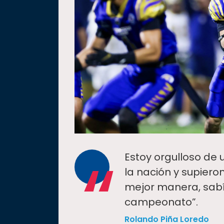
“
Estoy orgulloso de
la nación y supiero
mejor manera, sabía
campeonato”.
Rolando Piña Loredo