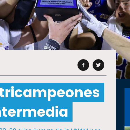
 tricampeones
ntermedia