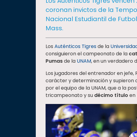
Los Auténticos Tigres vencen
social
coronan invictos de la Temp
Vinculación
Nacional Estudiantil de Futbo
Historia
Mass.
Universiada
Nacional
Los
Auténticos Tigres
de la
Universid
consiguieron el campeonato de la
cat
Pumas
de la
UNAM
, en un verdadero d
Los jugadores del entrenador en jefe,
carácter y determinación y supieron 
por el equipo de la UNAM, que a la post
tricampeonato y su
décimo título
en 