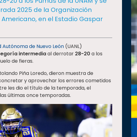
 28-20 a los Pumas de la UNAM y se
orada 2025 de la Organización
l Americano, en el Estadio Gaspar
ad Autónoma de Nuevo León
(UANL)
egoría intermedia
al derrotar
28-20
a los
uelo de fieras.
 Rolando Piña Loredo, dieron muestra de
concretar y aprovechar los errores cometidos
re les dio el título de la temporada, el
las últimas once temporadas.