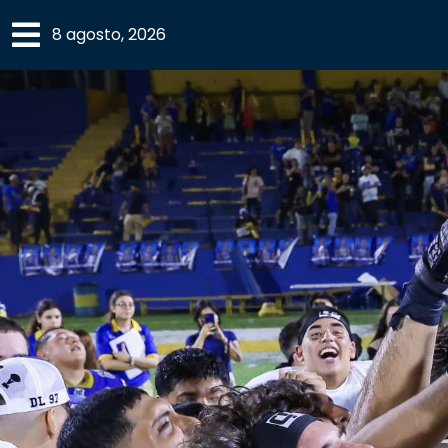
×
8 agosto, 2026
SECCIONES
ACADEMIA
CAMPUS
UANL
COMUNIDAD
UANL
CULTURA
DEPORTES
I+D+I
EXPERTOS