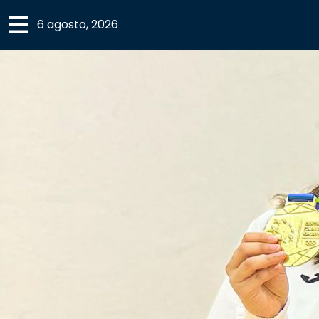
×
6 agosto, 2026
SECCIONES
ACADEMIA
CAMPUS
UANL
COMUNIDAD
UANL
CULTURA
DEPORTES
I+D+I
EXPERTOS