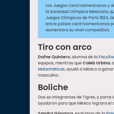
Los Juegos Centroamericanos y del 
la Sociedad Olímpica Mexicana, qu
Juegos Olímpicos de París 1924, d
entre países centroamericanos pa
aumentara su nivel competitivo.
Tiro con arco
Dafne Quintero
, alumna de la
Faculta
equipos, mientras que
Caleb Urbina
, 
Matemáticas
, ayudó a México a ganar
masculino.
Boliche
Dos ex integrantes de Tigres, y parte 
ayudaron para que México lograra el o
Sandra Góngora
, exalumna de la
Pre