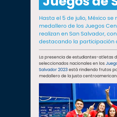
Juegos de 
social
Vinculación
Hasta el 5 de julio, México s
Historia
medallero de los Juegos Cen
Universiada
realizan en San Salvador, con
Nacional
destacando la participación d
La presencia de estudiantes-atletas d
seleccionados nacionales en los
Juego
Salvador 2023
está rindiendo frutos p
medallero de la justa centroamerican