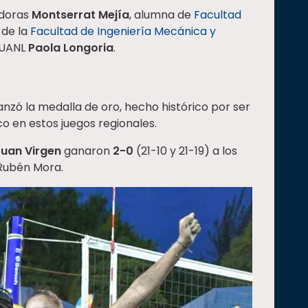
adoras
Montserrat Mejía
, alumna de
Facultad
, de la
Facultad de Ingeniería Mecánica y
a UANL
Paola Longoria
.
canzó la medalla de oro, hecho histórico por ser
o en estos juegos regionales.
uan Virgen
ganaron
2-0
(21-10 y 21-19) a los
Rubén Mora.