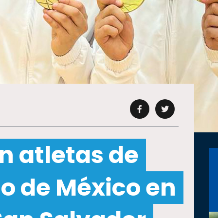
n atletas de
to de México en