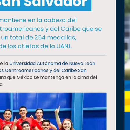
San Salvador
e mantiene en la cabeza del
troamericanos y del Caribe que se
 un total de 254 medallas,
e los atletas de la UANL.
e la
Universidad Autónoma de Nuevo León
s Centroamericanos y del Caribe San
ara que México se mantenga en la cima del
a.