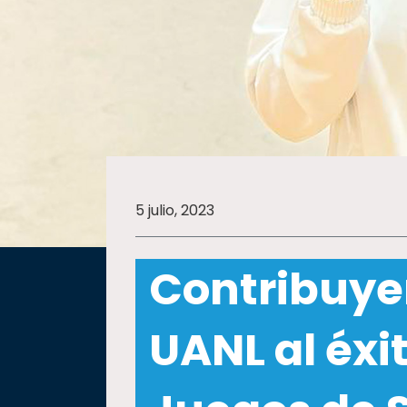
SALUD
SUSTENTABILIDAD
TEMAS
5 julio, 2023
Oferta
educativa
Contribuye
Estudiantes
Rectoría
UANL al éxi
Investigación
Internacionalización
Responsabilidad