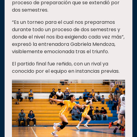
proceso de preparación que se extendió por
Estudiantes
dos semestres.
Rectoría
“Es un torneo para el cual nos preparamos
Investigación
durante todo un proceso de dos semestres y
donde el nivel nos iba exigiendo cada vez más”,
Internacionalización
expresó la entrenadora Gabriela Mendoza,
Responsabilidad
visiblemente emocionada tras el triunfo.
social
El partido final fue reñido, con un rival ya
Vinculación
conocido por el equipo en instancias previas.
Historia
Universiada
Nacional