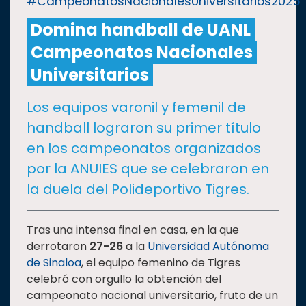
#CampeonatosNacionalesUniversitarios2025
Domina handball de UANL
CULTURA
Campeonatos Nacionales
DEPORTES
Universitarios
Los equipos varonil y femenil de
I+D+I
EXPERTOS
handball lograron su primer título
en los campeonatos organizados
SALUD
por la ANUIES que se celebraron en
la duela del Polideportivo Tigres.
SUSTENTABILIDAD
Tras una intensa final en casa, en la que
derrotaron
27-26
a la
Universidad Autónoma
TEMAS
de Sinaloa
, el equipo femenino de Tigres
celebró con orgullo la obtención del
Oferta
campeonato nacional universitario, fruto de un
educativa