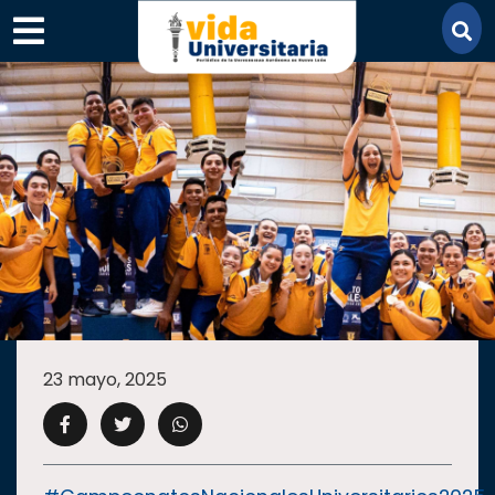
×
SECCIONES
ACADEMIA
23 mayo, 2025
CAMPUS
UANL
COMUNIDAD
UANL