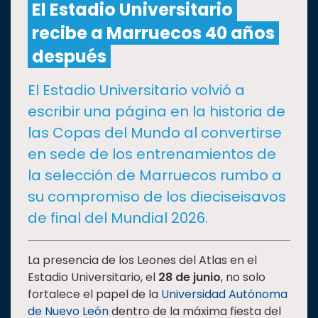
El Estadio Universitario
recibe a Marruecos 40 años
CULTURA
después
DEPORTES
El Estadio Universitario volvió a
escribir una página en la historia de
I+D+I
EXPERTOS
las Copas del Mundo al convertirse
en sede de los entrenamientos de
SALUD
la selección de Marruecos rumbo a
su compromiso de los dieciseisavos
SUSTENTABILIDAD
de final del Mundial 2026.
TEMAS
La presencia de los Leones del Atlas en el
Estadio Universitario, el
28 de junio
, no solo
fortalece el papel de la
Universidad Autónoma
Oferta
de Nuevo León
dentro de la máxima fiesta del
educativa