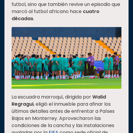
futbol, sino que también revive un episodio que
Estudiantes
marcó al futbol africano hace
cuatro
Rectoría
décadas
.
Investigación
Internacionalización
Responsabilidad
social
Vinculación
Historia
Universiada
Nacional
La escuadra marroquí, dirigida por
Walid
Regragui
, eligió el inmueble para afinar los
últimos detalles antes de enfrentar a Países
Bajos en Monterrey. Aprovecharon las
condiciones de la cancha y las instalaciones
avaladas por la
FIFA
como sede oficial de