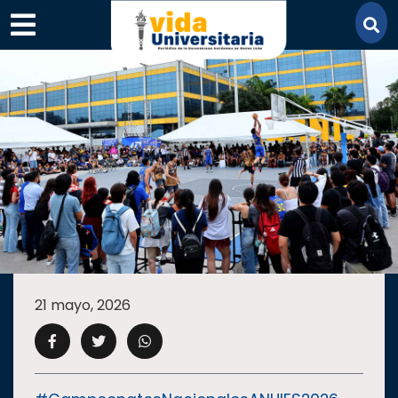
×
SECCIONES
ACADEMIA
21 mayo, 2026
CAMPUS
UANL
COMUNIDAD
UANL