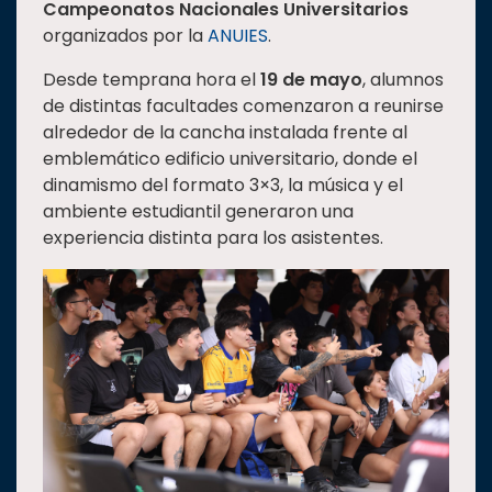
Campeonatos Nacionales Universitarios
Estudiantes
organizados por la
ANUIES
.
Rectoría
Desde temprana hora el
19 de mayo
, alumnos
Investigación
de distintas facultades comenzaron a reunirse
alrededor de la cancha instalada frente al
Internacionalización
emblemático edificio universitario, donde el
Responsabilidad
dinamismo del formato 3×3, la música y el
social
ambiente estudiantil generaron una
experiencia distinta para los asistentes.
Vinculación
Historia
Universiada
Nacional