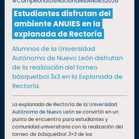
#CampeonatosNacionalesANUIES2026
Estudiantes disfrutan del
CULTURA
ambiente ANUIES en la
DEPORTES
explanada de Rectoría
Alumnos de la Universidad
I+D+I
EXPERTOS
Autónoma de Nuevo León disfrutan
de la realización del torneo
SALUD
básquetbol 3x3 en la Explanada de
Rectoría.
SUSTENTABILIDAD
La explanada de Rectoría de la
Universidad
Autónoma de Nuevo León
se convirtió en un
TEMAS
punto de encuentro para estudiantes y
comunidad universitaria con la realización del
Oferta
torneo de básquetbol 3×3
de los
educativa