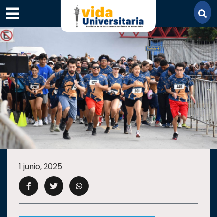
×
SECCIONES
ACADEMIA
1 junio, 2025
CAMPUS
UANL
COMUNIDAD
UANL