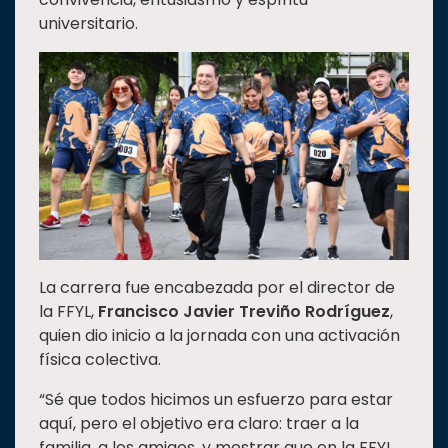
universitario.
Estudiantes
Rectoría
Investigación
Internacionalización
Responsabilidad
social
Vinculación
Historia
Universiada
La carrera fue encabezada por el director de
Nacional
la FFYL,
Francisco Javier Treviño Rodríguez
,
quien dio inicio a la jornada con una activación
física colectiva.
“Sé que todos hicimos un esfuerzo para estar
aquí, pero el objetivo era claro: traer a la
familia, a los amigos, y mostrar que en la FFYL