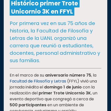
Histórico primer Trote
Unicornio 3K en FFYL
CULTURA
Por primera vez en sus 75 años de
DEPORTES
historia, la Facultad de Filosofía y
Letras de la UANL organizó una
I+D+I
EXPERTOS
carrera que reunió a estudiantes,
docentes, personal administrativo y
SALUD
sus familias.
SUSTENTABILIDAD
En el marco de su
aniversario número 75
, la
Facultad de Filosofía y Letras
(FFYL) vivió una
jornada inédita el
domingo 1 de junio
con la
TEMAS
realización del
primer Trote Unicornio 3K
, un
evento deportivo que congregó a cerca de
Oferta
500 participantes
en un ambiente de
educativa
convivencia, entusiasmo y espíritu