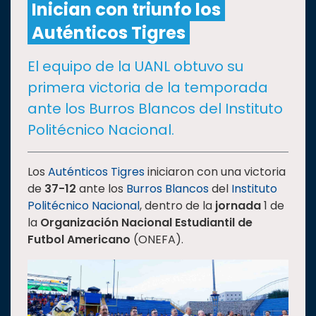
Inician con triunfo los
Auténticos Tigres
CULTURA
El equipo de la UANL obtuvo su
DEPORTES
primera victoria de la temporada
ante los Burros Blancos del Instituto
I+D+I
EXPERTOS
Politécnico Nacional.
SALUD
Los
Auténticos Tigres
iniciaron con una victoria
de
37-12
ante los
Burros Blancos
del
Instituto
SUSTENTABILIDAD
Politécnico Nacional
, dentro de la
jornada
1 de
la
Organización Nacional Estudiantil de
Futbol Americano
(ONEFA).
TEMAS
Oferta
educativa