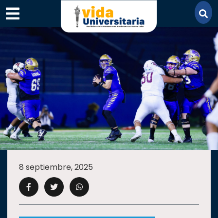
×
SECCIONES
ACADEMIA
8 septiembre, 2025
CAMPUS
UANL
COMUNIDAD
UANL