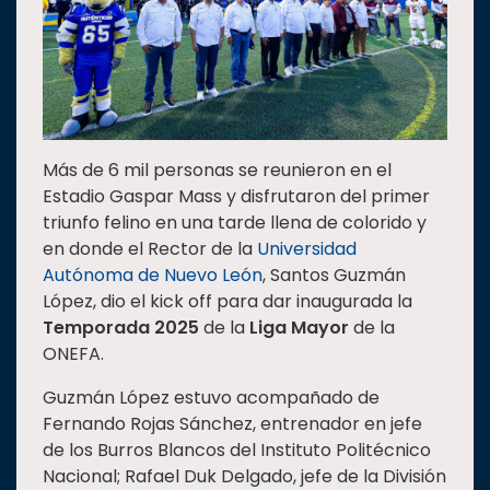
Estudiantes
Rectoría
Investigación
Internacionalización
Más de 6 mil personas se reunieron en el
Responsabilidad
Estadio Gaspar Mass y disfrutaron del primer
social
triunfo felino en una tarde llena de colorido y
Vinculación
en donde el Rector de la
Universidad
Autónoma de Nuevo León
, Santos Guzmán
Historia
López, dio el kick off para dar inaugurada la
Universiada
Temporada 2025
de la
Liga Mayor
de la
Nacional
ONEFA.
Guzmán López estuvo acompañado de
Fernando Rojas Sánchez, entrenador en jefe
de los Burros Blancos del Instituto Politécnico
Nacional; Rafael Duk Delgado, jefe de la División