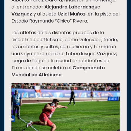
al entrenador
Alejandro Laberdesque
Estudiantes
Vázquez
y al atleta
Uziel Muñoz
, en la pista del
Rectoría
Estadio Raymundo “Chico” Rivera.
Investigación
Los atletas de las distintas pruebas de la
Internacionalización
disciplina de atletismo, como velocidad, fondo,
lazamientos y saltos, se reunieron y formaron
Responsabilidad
una vaya para recibir a Laberdesque Vázquez,
social
luego de llegar a la ciudad procedentes de
Vinculación
Tokio, donde se celebró el
Campeonato
Historia
Mundial de Atletismo
.
Universiada
Nacional