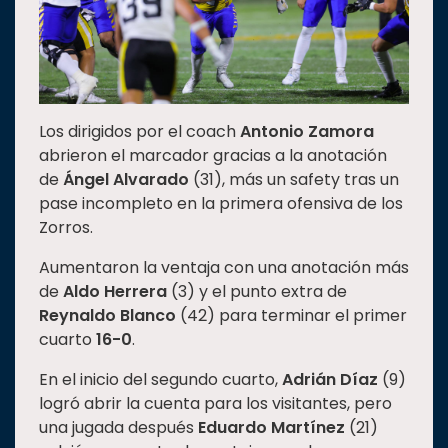
Estudiantes
Rectoría
Investigación
Internacionalización
Los dirigidos por el coach
Antonio Zamora
abrieron el marcador gracias a la anotación
Responsabilidad
de
Ángel Alvarado
(31), más un safety tras un
social
pase incompleto en la primera ofensiva de los
Vinculación
Zorros.
Historia
Aumentaron la ventaja con una anotación más
Universiada
de
Aldo Herrera
(3) y el punto extra de
Nacional
Reynaldo Blanco
(42) para terminar el primer
cuarto
16-0
.
En el inicio del segundo cuarto,
Adrián Díaz
(9)
logró abrir la cuenta para los visitantes, pero
una jugada después
Eduardo Martínez
(21)