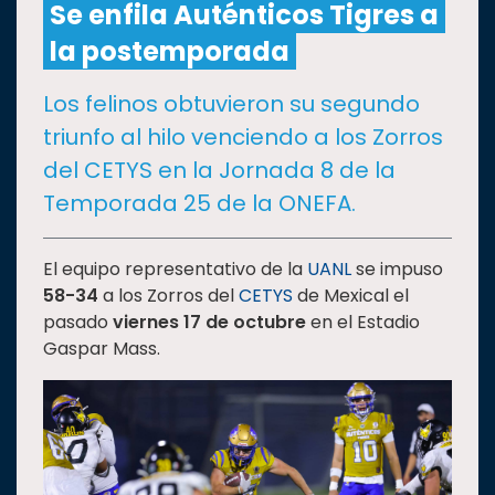
Se enfila Auténticos Tigres a
la postemporada
CULTURA
Los felinos obtuvieron su segundo
DEPORTES
triunfo al hilo venciendo a los Zorros
del CETYS en la Jornada 8 de la
I+D+I
EXPERTOS
Temporada 25 de la ONEFA.
SALUD
El equipo representativo de la
UANL
se impuso
58-34
a los Zorros del
CETYS
de Mexical el
SUSTENTABILIDAD
pasado
viernes 17 de octubre
en el Estadio
Gaspar Mass.
TEMAS
Oferta
educativa