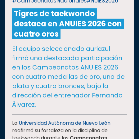
#CampeonatosNacionalesANUIES2026
Tigres de taekwondo
CULTURA
destaca en ANUIES 2026 con
DEPORTES
cuatro oros
El equipo seleccionado auriazul
I+D+I
EXPERTOS
firmó una destacada participación
en los Campeonatos ANUIES 2026
SALUD
con cuatro medallas de oro, una de
plata y cuatro bronces, bajo la
SUSTENTABILIDAD
dirección del entrenador Fernando
Álvarez.
TEMAS
La
Universidad Autónoma de Nuevo León
Oferta
reafirmó su fortaleza en la disciplina de
educativa
taekwondo durante los
Campeonatos