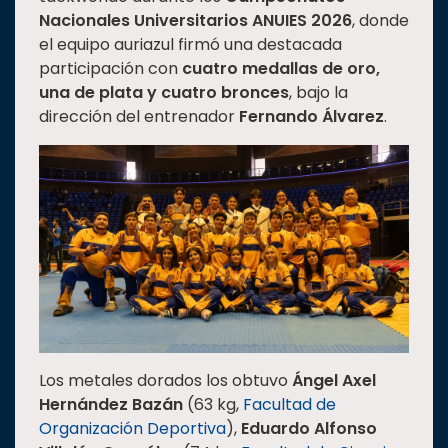
Nacionales Universitarios ANUIES 2026
, donde
Estudiantes
el equipo auriazul firmó una destacada
Rectoría
participación con
cuatro medallas de oro,
una de plata y cuatro bronces
, bajo la
Investigación
dirección del entrenador
Fernando Álvarez
.
Internacionalización
Responsabilidad
social
Vinculación
Historia
Universiada
Nacional
Los metales dorados los obtuvo
Ángel Axel
Hernández Bazán
(63 kg,
Facultad de
Organización Deportiva
),
Eduardo Alfonso