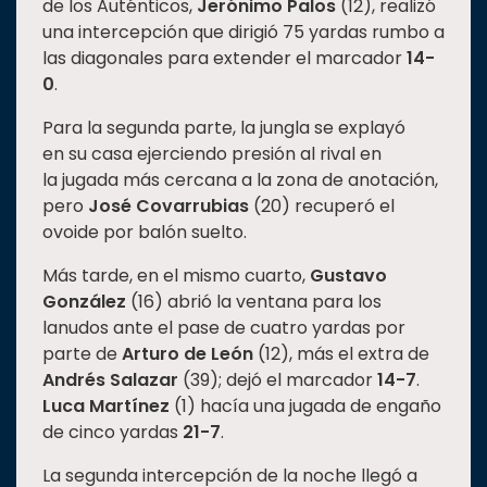
de los Auténticos,
Jerónimo Palos
(12), realizó
una intercepción que dirigió 75 yardas rumbo a
las diagonales para extender el marcador
14-
0
.
Para la segunda parte, la jungla se explayó
en su casa ejerciendo presión al rival en
la jugada más cercana a la zona de anotación,
pero
José Covarrubias
(20) recuperó el
ovoide por balón suelto.
Más tarde, en el mismo cuarto,
Gustavo
González
(16) abrió la ventana para los
lanudos ante el pase de cuatro yardas por
parte de
Arturo de León
(12), más el extra de
Andrés Salazar
(39); dejó el marcador
14-7
.
Luca Martínez
(1) hacía una jugada de engaño
de cinco yardas
21-7
.
La segunda intercepción de la noche llegó a