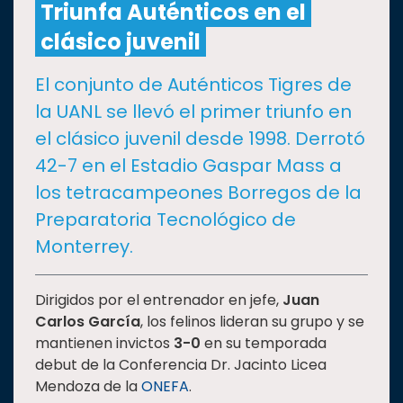
Triunfa Auténticos en el
clásico juvenil
CULTURA
El conjunto de Auténticos Tigres de
DEPORTES
la UANL se llevó el primer triunfo en
el clásico juvenil desde 1998. Derrotó
I+D+I
EXPERTOS
42-7 en el Estadio Gaspar Mass a
los tetracampeones Borregos de la
SALUD
Preparatoria Tecnológico de
Monterrey.
SUSTENTABILIDAD
Dirigidos por el entrenador en jefe,
Juan
Carlos García
, los felinos lideran su grupo y se
TEMAS
mantienen invictos
3-0
en su temporada
debut de la Conferencia Dr. Jacinto Licea
Oferta
Mendoza de la
ONEFA
.
educativa