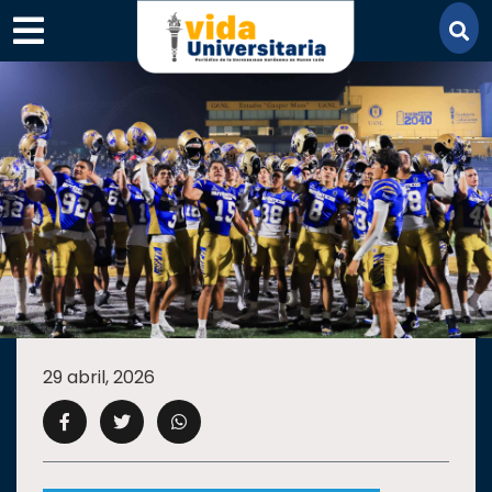
×
SECCIONES
ACADEMIA
29 abril, 2026
CAMPUS
UANL
COMUNIDAD
UANL