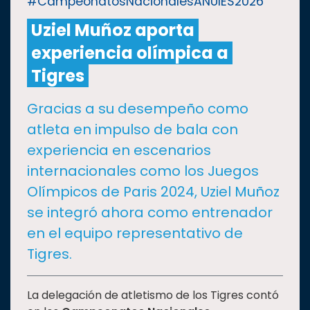
#CampeonatosNacionalesANUIES2026
Uziel Muñoz aporta
CULTURA
experiencia olímpica a
DEPORTES
Tigres
Gracias a su desempeño como
I+D+I
EXPERTOS
atleta en impulso de bala con
experiencia en escenarios
SALUD
internacionales como los Juegos
Olímpicos de Paris 2024, Uziel Muñoz
SUSTENTABILIDAD
se integró ahora como entrenador
en el equipo representativo de
TEMAS
Tigres.
Oferta
La delegación de atletismo de los Tigres contó
educativa