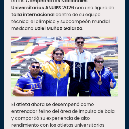
en los
Campeonatos Nacionales
Estudiantes
Universitarios ANUIES 2026
con una figura de
talla internacional
dentro de su equipo
Rectoría
técnico: el olímpico y subcampeón mundial
Investigación
mexicano
Uziel Muñoz Galarza
.
Internacionalización
Responsabilidad
social
Vinculación
Historia
Universiada
Nacional
El atleta ahora se desempeñó como
entrenador felino del área de impulso de bala
y compartió su experiencia de alto
rendimiento con los atletas universitarios