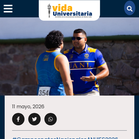
×
SECCIONES
ACADEMIA
11 mayo, 2026
CAMPUS
UANL
COMUNIDAD
UANL