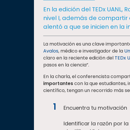
social
En la edición del TEDx UANL, R
Vinculación
nivel I, además de compartir 
Historia
alentó a que se inicien en la
Universiada
Nacional
La motivación es una clave important
Avalos
, médico e investigador de la
Un
claro en la reciente edición del
TEDx 
pasos en la ciencia”.
En la charla, el conferencista compar
importantes
con la que estudiantes,
científico, tengan un recorrido más se
Encuentra tu motivación
Identificar la razón por 