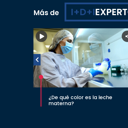
I+D+I
EXPER
Más de
¿De qué color es la leche
materna?