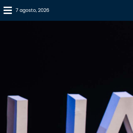
×
7 agosto, 2026
SECCIONES
ACADEMIA
CAMPUS
UANL
COMUNIDAD
UANL
CULTURA
DEPORTES
I+D+I
EXPERTOS