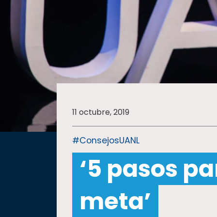
SALUD
SUSTENTABILIDAD
TEMAS
11 octubre, 2019
Oferta
educativa
#ConsejosUANL
Estudiantes
‘5 pasos par
Rectoría
Investigación
meta’
Internacionalización
Responsabilidad