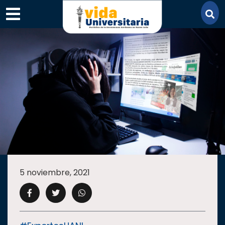
×
SECCIONES
ACADEMIA
5 noviembre, 2021
CAMPUS
UANL
COMUNIDAD
UANL