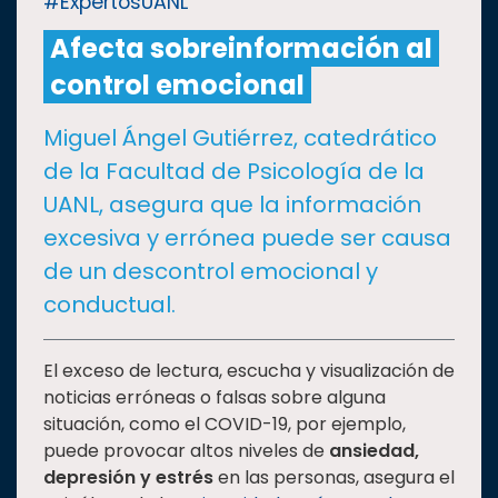
#ExpertosUANL
Afecta sobreinformación al
CULTURA
control emocional
DEPORTES
Miguel Ángel Gutiérrez, catedrático
de la Facultad de Psicología de la
I+D+I
EXPERTOS
UANL, asegura que la información
excesiva y errónea puede ser causa
SALUD
de un descontrol emocional y
conductual.
SUSTENTABILIDAD
El exceso de lectura, escucha y visualización de
noticias erróneas o falsas sobre alguna
TEMAS
situación, como el COVID-19, por ejemplo,
puede provocar altos niveles de
ansiedad,
Oferta
depresión y estrés
en las personas, asegura el
educativa