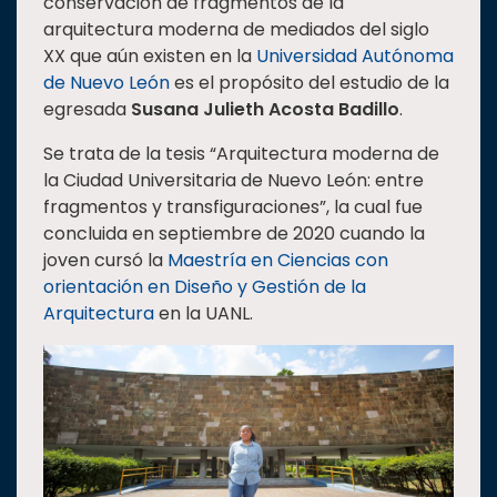
conservación de fragmentos de la
Estudiantes
arquitectura moderna de mediados del siglo
XX que aún existen en la
Universidad Autónoma
Rectoría
de Nuevo León
es el propósito del estudio de la
Investigación
egresada
Susana Julieth Acosta Badillo
.
Internacionalización
Se trata de la tesis “Arquitectura moderna de
Responsabilidad
la Ciudad Universitaria de Nuevo León: entre
social
fragmentos y transfiguraciones”, la cual fue
concluida en septiembre de 2020 cuando la
Vinculación
joven cursó la
Maestría en Ciencias con
Historia
orientación en Diseño y Gestión de la
Arquitectura
en la UANL.
Universiada
Nacional