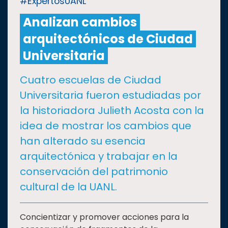
#ExpertosUANL
Analizan cambios
CULTURA
arquitectónicos de Ciudad
DEPORTES
Universitaria
Cuatro escuelas de Ciudad
I+D+I
EXPERTOS
Universitaria fueron estudiadas por
la historiadora Julieth Acosta con la
SALUD
idea de mostrar los cambios que
han alterado su esencia
SUSTENTABILIDAD
arquitectónica y trabajar en la
conservación del patrimonio
TEMAS
cultural de la UANL.
Oferta
Concientizar y promover acciones para la
educativa