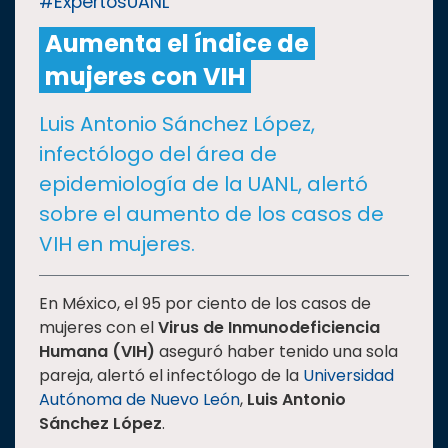
#ExpertosUANL
Aumenta el índice de
CULTURA
mujeres con VIH
DEPORTES
Luis Antonio Sánchez López,
infectólogo del área de
I+D+I
EXPERTOS
epidemiología de la UANL, alertó
sobre el aumento de los casos de
SALUD
VIH en mujeres.
SUSTENTABILIDAD
En México, el 95 por ciento de los casos de
mujeres con el
Virus de Inmunodeficiencia
Humana (VIH)
aseguró haber tenido una sola
TEMAS
pareja, alertó el infectólogo de la
Universidad
Autónoma de Nuevo León
,
Luis Antonio
Oferta
Sánchez López
.
educativa