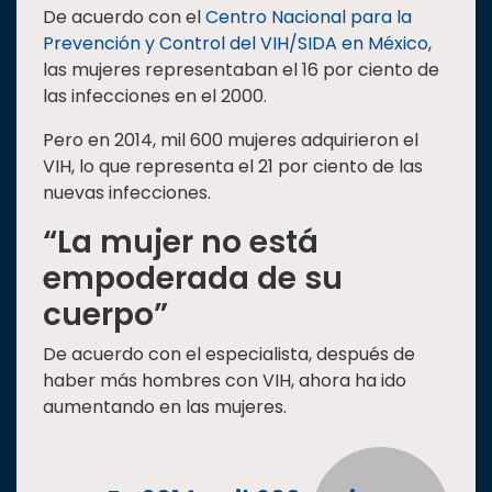
De acuerdo con el
Centro Nacional para la
Estudiantes
Prevención y Control del VIH/SIDA en México
,
Rectoría
las mujeres representaban el 16 por ciento de
las infecciones en el 2000.
Investigación
Pero en 2014, mil 600 mujeres adquirieron el
Internacionalización
VIH, lo que representa el 21 por ciento de las
Responsabilidad
nuevas infecciones.
social
“La mujer no está
Vinculación
empoderada de su
Historia
cuerpo”
Universiada
Nacional
De acuerdo con el especialista, después de
haber más hombres con VIH, ahora ha ido
aumentando en las mujeres.