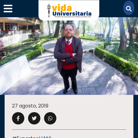
×
SECCIONES
ACADEMIA
27 agosto, 2019
CAMPUS
UANL
COMUNIDAD
UANL