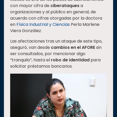
con mayor cifra de
ciberataques
a
Estudiantes
organizaciones y al público en general, de
Rectoría
acuerdo con cifras otorgadas por la doctora
en
Física Industrial y Ciencias
Perla Marlene
Investigación
Viera González.
Internacionalización
Las afectaciones tras un ataque de este tipo,
Responsabilidad
aseguró, van desde
cambios en el AFORE
sin
social
ser consultados, por mencionar algo
Vinculación
“tranquilo”, hasta el
robo de identidad
para
Historia
solicitar préstamos bancarios.
Universiada
Nacional