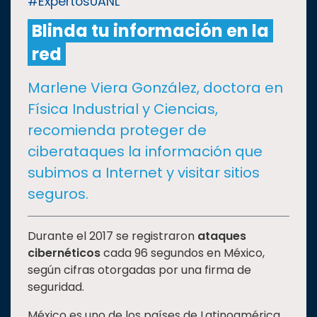
#ExpertosUANL
Blinda tu información en la
CULTURA
red
DEPORTES
Marlene Viera González, doctora en
Física Industrial y Ciencias,
I+D+I
EXPERTOS
recomienda proteger de
ciberataques la información que
SALUD
subimos a Internet y visitar sitios
seguros.
SUSTENTABILIDAD
Durante el 2017 se registraron
ataques
cibernéticos
cada 96 segundos en México,
TEMAS
según cifras otorgadas por una firma de
seguridad.
Oferta
educativa
México es uno de los países de Latinoamérica