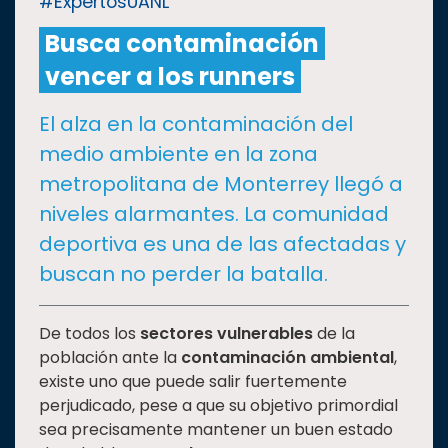
#ExpertosUANL
Busca contaminación
CULTURA
vencer a los runners
DEPORTES
El alza en la contaminación del
medio ambiente en la zona
I+D+I
EXPERTOS
metropolitana de Monterrey llegó a
niveles alarmantes. La comunidad
SALUD
deportiva es una de las afectadas y
buscan no perder la batalla.
SUSTENTABILIDAD
De todos los
sectores vulnerables
de la
población ante la
contaminación ambiental
,
TEMAS
existe uno que puede salir fuertemente
perjudicado, pese a que su objetivo primordial
Oferta
sea precisamente mantener un buen estado
educativa