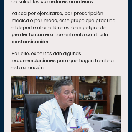
de salud: los
corredores amateurs
.
Estudiantes
Ya sea por ejercitarse, por prescripción
Rectoría
médica o por moda, este grupo que practica
el deporte al aire libre está en peligro de
Investigación
perder la carrera
que enfrenta
contra la
Internacionalización
contaminación
.
Responsabilidad
Por ello, expertos dan algunas
social
recomendaciones
para que hagan frente a
Vinculación
esta situación.
Historia
Universiada
Nacional