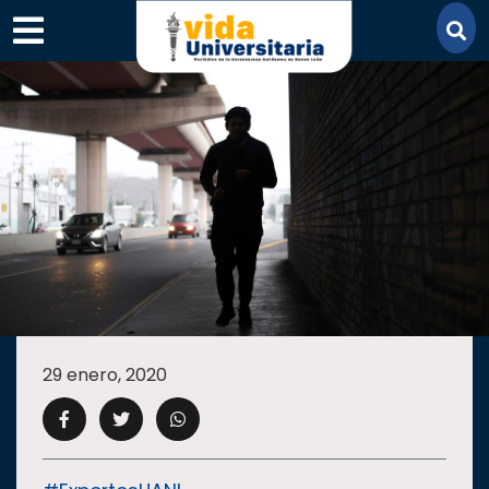
×
SECCIONES
ACADEMIA
29 enero, 2020
CAMPUS
UANL
COMUNIDAD
UANL