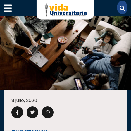
×
SECCIONES
ACADEMIA
8 julio, 2020
CAMPUS
UANL
COMUNIDAD
UANL