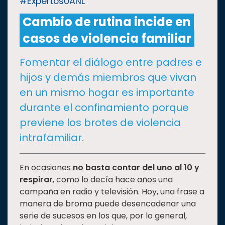
#ExpertosUANL
Cambio de rutina incide en
CULTURA
casos de violencia familiar
DEPORTES
Fomentar el diálogo entre padres e
hijos y demás miembros que vivan
I+D+I
EXPERTOS
en un mismo hogar es importante
durante el confinamiento porque
SALUD
previene los brotes de violencia
intrafamiliar.
SUSTENTABILIDAD
En ocasiones
no basta contar del uno al 10 y
respirar
, como lo decía hace años una
TEMAS
campaña en radio y televisión. Hoy, una frase a
manera de broma puede desencadenar una
Oferta
serie de sucesos en los que, por lo general,
educativa