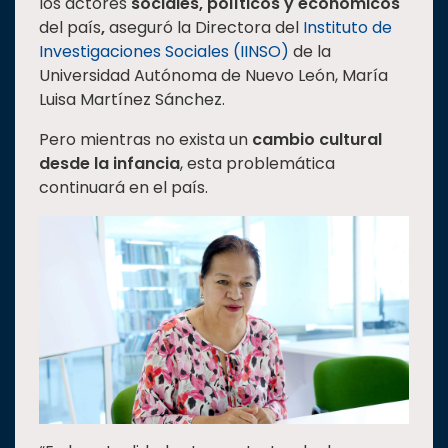
los actores
sociales, políticos y económicos
Estudiantes
del país
,
aseguró la Directora del
Instituto de
Investigaciones Sociales (IINSO)
de la
Rectoría
Universidad Autónoma de Nuevo León, María
Investigación
Luisa Martínez Sánchez.
Internacionalización
Pero mientras no exista un
cambio cultural
Responsabilidad
desde la infancia
, esta problemática
social
continuará en el país.
Vinculación
Historia
Universiada
Nacional