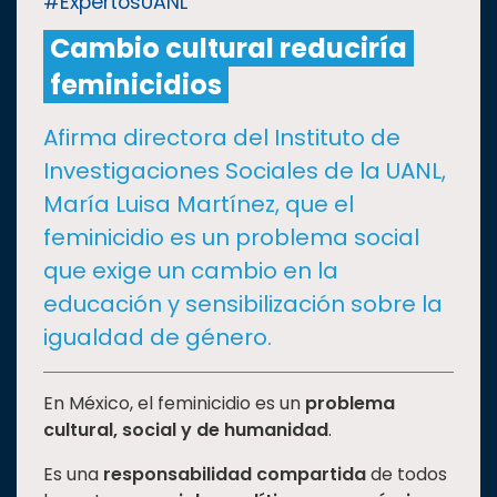
#ExpertosUANL
Cambio cultural reduciría
CULTURA
feminicidios
DEPORTES
Afirma directora del Instituto de
Investigaciones Sociales de la UANL,
I+D+I
EXPERTOS
María Luisa Martínez, que el
feminicidio es un problema social
SALUD
que exige un cambio en la
educación y sensibilización sobre la
SUSTENTABILIDAD
igualdad de género.
TEMAS
En México, el feminicidio es un
problema
cultural, social y de humanidad
.
Oferta
Es una
responsabilidad compartida
de todos
educativa