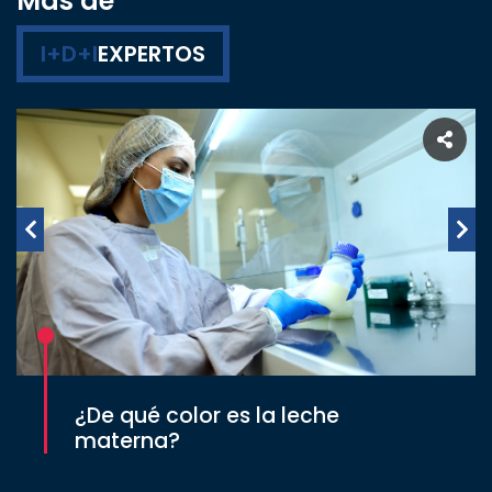
Más de
I+D+I
EXPERTOS
¿De qué color es la leche
materna?