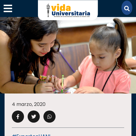
×
SECCIONES
ACADEMIA
4 marzo, 2020
CAMPUS
UANL
COMUNIDAD
UANL