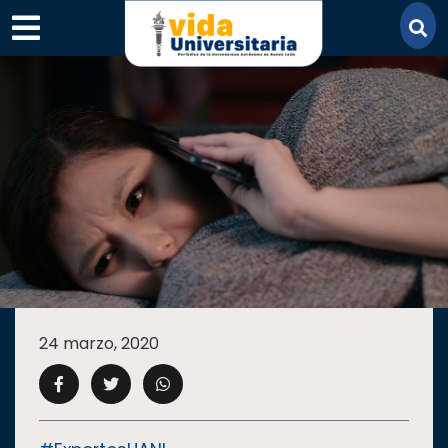
×
SECCIONES
ACADEMIA
24 marzo, 2020
CAMPUS
UANL
COMUNIDAD
UANL