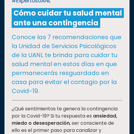
#ExpertosUANL
Cómo cuidar tu salud mental
CULTURA
ante una contingencia
DEPORTES
Conoce las 7 recomendaciones que
la Unidad de Servicios Psicológicos
I+D+I
EXPERTOS
de la UANL te brinda para cuidar tu
salud mental en estos días en que
SALUD
permanecerás resguardado en
casa para evitar el contagio por la
SUSTENTABILIDAD
Covid-19.
TEMAS
¿Qué sentimientos te genera la contingencia
por la Covid-19? Si tu respuesta es
ansiedad,
miedo o desesperación
, ser consciente de
Oferta
ello es el primer paso para canalizar y
educativa