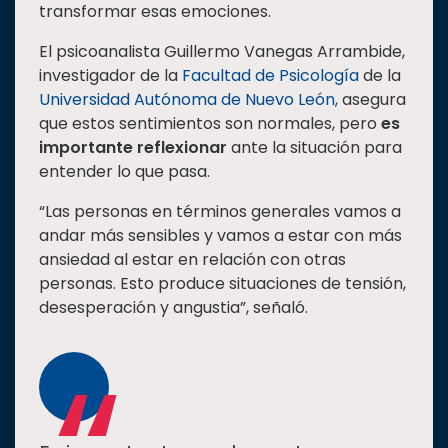
transformar esas emociones.
Estudiantes
El psicoanalista Guillermo Vanegas Arrambide,
Rectoría
investigador de la
Facultad de Psicología
de la
Investigación
Universidad Autónoma de Nuevo León,
asegura
que estos sentimientos son normales, pero
es
Internacionalización
importante reflexionar
ante la situación para
Responsabilidad
entender lo que pasa.
social
“Las personas en términos generales vamos a
Vinculación
andar más sensibles y vamos a estar con más
Historia
ansiedad al estar en relación con otras
personas. Esto produce situaciones de tensión,
Universiada
desesperación y angustia”, señaló.
Nacional