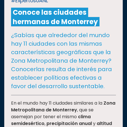
#ExpertosUANL
Conoce las ciudades
CULTURA
hermanas de Monterrey
DEPORTES
¿Sabías que alrededor del mundo
hay 11 ciudades con las mismas
I+D+I
EXPERTOS
características geográficas que la
Zona Metropolitana de Monterrey?
SALUD
Conocerlas resulta de interés para
establecer políticas efectivas a
SUSTENTABILIDAD
favor del desarrollo sustentable.
TEMAS
En el mundo hay 11 ciudades similares a la
Zona
Metropolitana de Monterrey
, que se
asemejan por tener el mismo
clima
Oferta
semidesértico
,
precipitación anual
y
altitud
educativa