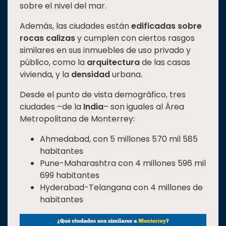
sobre el nivel del mar.
Estudiantes
Además, las ciudades están
edificadas sobre
Rectoría
rocas calizas
y cumplen con ciertos rasgos
Investigación
similares en sus inmuebles de uso privado y
público, como la
arquitectura
de las casas
Internacionalización
vivienda, y la
densidad
urbana.
Responsabilidad
social
Desde el punto de vista demográfico, tres
ciudades –de la
India
– son iguales al Área
Vinculación
Metropolitana de Monterrey:
Historia
Ahmedabad, con 5 millones 570 mil 585
Universiada
habitantes
Nacional
Pune-Maharashtra con 4 millones 596 mil
699 habitantes
Hyderabad-Telangana con 4 millones de
habitantes