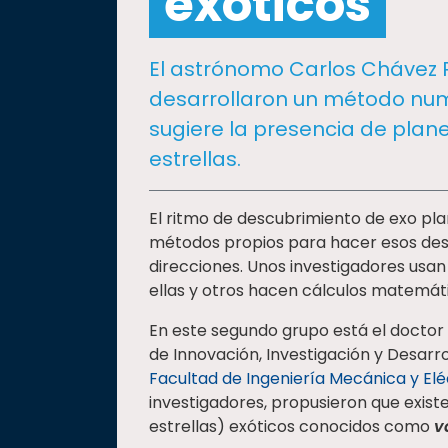
exóticos
social
Vinculación
El astrónomo Carlos Chávez P
Historia
desarrollaron un método numé
Universiada
sugiere la presencia de plan
Nacional
estrellas.
El ritmo de descubrimiento de exo pla
métodos propios para hacer esos desc
direcciones. Unos investigadores usan l
ellas y otros hacen cálculos matemát
En este segundo grupo está el doctor
de Innovación, Investigación y Desarro
Facultad de Ingeniería Mecánica y Elé
investigadores, propusieron que exist
estrellas) exóticos conocidos como
v