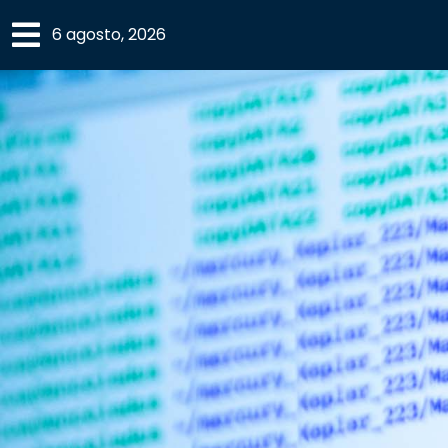
×
6 agosto, 2026
SECCIONES
ACADEMIA
CAMPUS
UANL
COMUNIDAD
UANL
CULTURA
DEPORTES
I+D+I
EXPERTOS