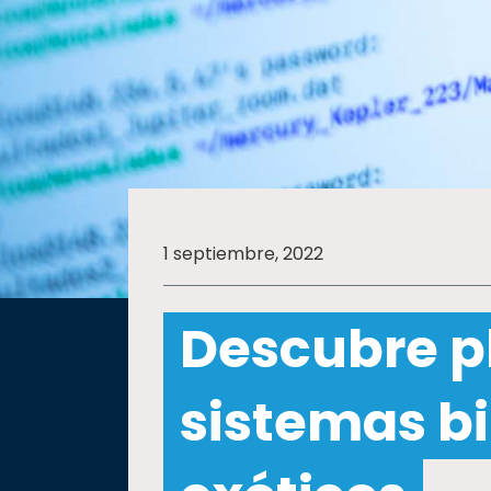
SALUD
SUSTENTABILIDAD
TEMAS
1 septiembre, 2022
Oferta
educativa
Descubre p
Estudiantes
Rectoría
sistemas bi
Investigación
Internacionalización
Responsabilidad