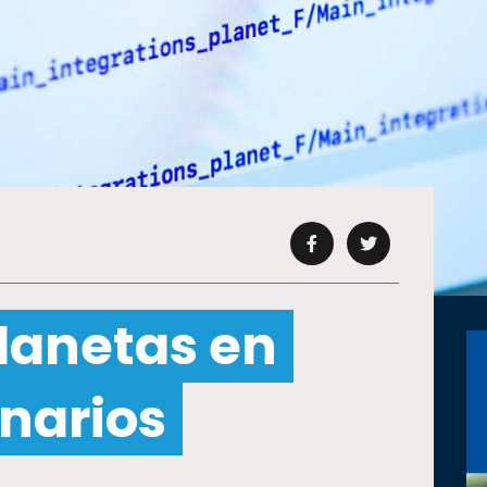
lanetas en
narios