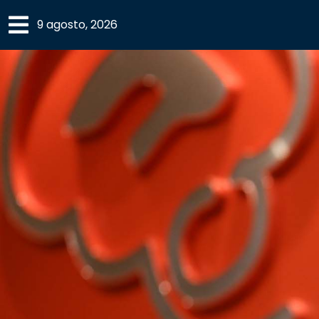
×
9 agosto, 2026
SECCIONES
ACADEMIA
CAMPUS
UANL
COMUNIDAD
UANL
CULTURA
DEPORTES
I+D+I
EXPERTOS