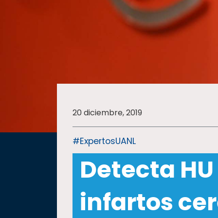
SALUD
SUSTENTABILIDAD
TEMAS
20 diciembre, 2019
Oferta
educativa
#ExpertosUANL
Estudiantes
Detecta HU
Rectoría
Investigación
infartos ce
Internacionalización
Responsabilidad