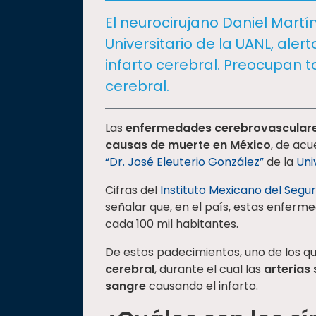
social
El neurocirujano Daniel Martí
Vinculación
Universitario de la UANL, ale
Historia
infarto cerebral. Preocupan
Universiada
cerebral.
Nacional
Las
enfermedades cerebrovascular
causas de muerte en México
, de ac
“Dr. José Eleuterio González”
de la
Uni
Cifras del
Instituto Mexicano del Segur
señalar que, en el país, estas enferm
cada 100 mil habitantes.
De estos padecimientos, uno de los q
cerebral
, durante el cual
las
arterias 
sangre
causando el infarto.