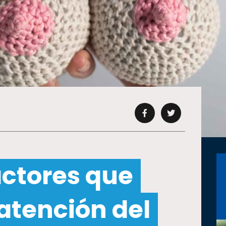
actores que
atención del