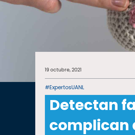
SALUD
SUSTENTABILIDAD
TEMAS
19 octubre, 2021
Oferta
educativa
#ExpertosUANL
Estudiantes
Detectan f
Rectoría
Investigación
complican 
Internacionalización
Responsabilidad