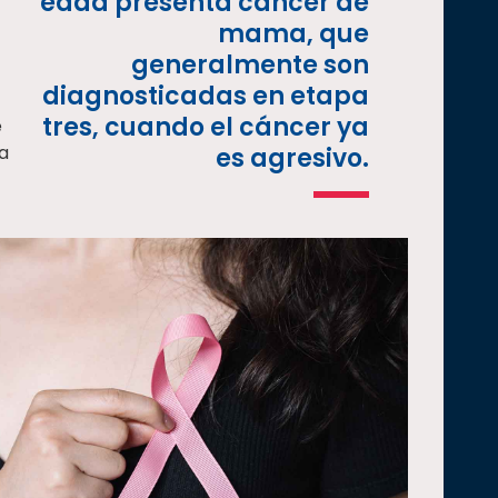
edad presenta cáncer de
mama, que
generalmente son
diagnosticadas en etapa
tres, cuando el cáncer ya
e
na
es agresivo.