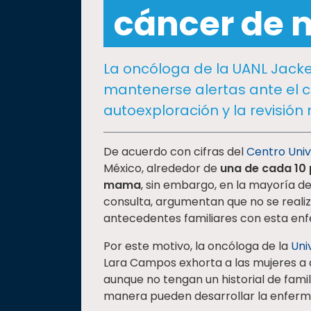
social
cáncer de
Vinculación
Historia
La oncóloga de la UANL Jacke
Universiada
mantenerse alertas ante el
Nacional
autoexploración y la revisió
De acuerdo con cifras del
Centro Univ
México, alrededor de
una de cada 10
mama
, sin embargo, en la mayoría d
consulta, argumentan que no se real
antecedentes familiares con esta en
Por este motivo, la oncóloga de la
Uni
Lara Campos exhorta a las mujeres a 
aunque no tengan un historial de fami
manera pueden desarrollar la enfer