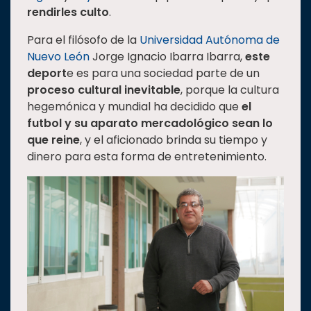
rendirles culto
.
Estudiantes
Para el filósofo de la
Universidad Autónoma de
Rectoría
Nuevo León
Jorge Ignacio Ibarra Ibarra,
este
Investigación
deport
e es para una sociedad parte de un
Internacionalización
proceso cultural inevitable
, porque la cultura
hegemónica y mundial ha decidido que
el
Responsabilidad
futbol y su aparato mercadológico sean lo
social
que reine
, y el aficionado brinda su tiempo y
Vinculación
dinero para esta forma de entretenimiento.
Historia
Universiada
Nacional