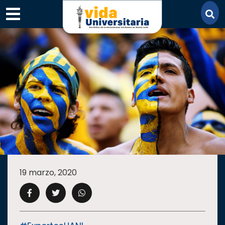
×
SECCIONES
ACADEMIA
19 marzo, 2020
CAMPUS
UANL
COMUNIDAD
UANL