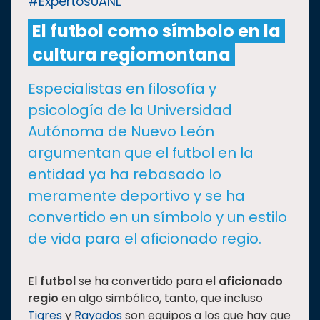
#ExpertosUANL
El futbol como símbolo en la
CULTURA
cultura regiomontana
DEPORTES
Especialistas en filosofía y
psicología de la Universidad
I+D+I
EXPERTOS
Autónoma de Nuevo León
argumentan que el futbol en la
SALUD
entidad ya ha rebasado lo
meramente deportivo y se ha
SUSTENTABILIDAD
convertido en un símbolo y un estilo
de vida para el aficionado regio.
TEMAS
El
futbol
se ha convertido para el
aficionado
regio
en algo simbólico, tanto, que incluso
Oferta
educativa
Tigres
y
Rayados
son equipos a los que hay que