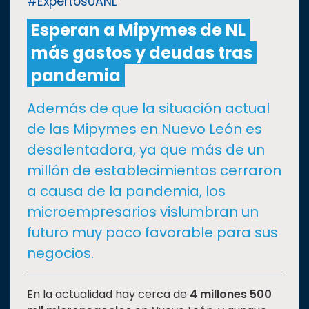
#ExpertosUANL
Esperan a Mipymes de NL
CULTURA
más gastos y deudas tras
DEPORTES
pandemia
Además de que la situación actual
I+D+I
EXPERTOS
de las Mipymes en Nuevo León es
desalentadora, ya que más de un
SALUD
millón de establecimientos cerraron
a causa de la pandemia, los
SUSTENTABILIDAD
microempresarios vislumbran un
futuro muy poco favorable para sus
TEMAS
negocios.
Oferta
En la actualidad hay cerca de
4 millones 500
educativa