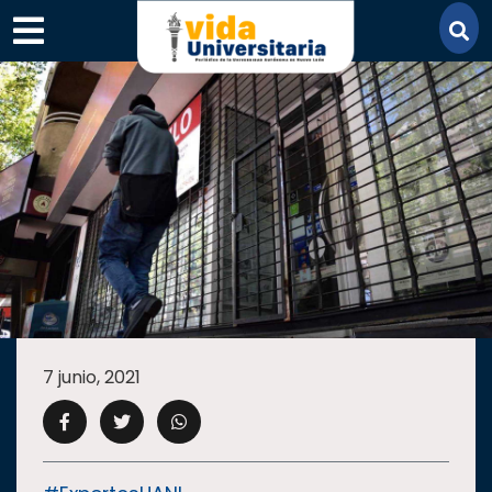
×
SECCIONES
ACADEMIA
7 junio, 2021
CAMPUS
UANL
COMUNIDAD
UANL