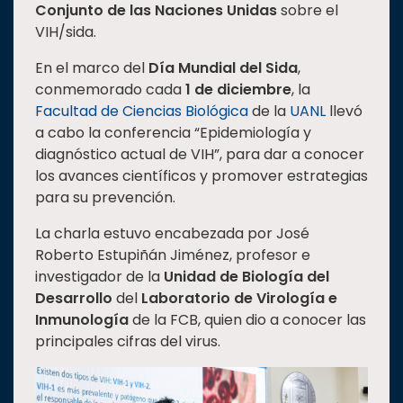
Conjunto de las Naciones Unidas
sobre el
Estudiantes
VIH/sida.
Rectoría
En el marco del
Día Mundial del Sida
,
Investigación
conmemorado cada
1 de diciembre
, la
Facultad de Ciencias Biológica
de la
UANL
llevó
Internacionalización
a cabo la conferencia “Epidemiología y
Responsabilidad
diagnóstico actual de VIH”, para dar a conocer
social
los avances científicos y promover estrategias
Vinculación
para su prevención.
Historia
La charla estuvo encabezada por José
Roberto Estupiñán Jiménez, profesor e
Universiada
investigador de la
Unidad de Biología del
Nacional
Desarrollo
del
Laboratorio de Virología e
Inmunología
de la FCB, quien dio a conocer las
principales cifras del virus.