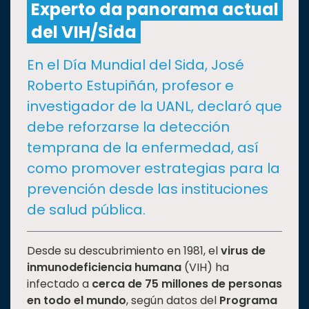
Experto da panorama actual
del VIH/Sida
CULTURA
En el Día Mundial del Sida, José
DEPORTES
Roberto Estupiñán, profesor e
investigador de la UANL, declaró que
I+D+I
EXPERTOS
debe reforzarse la detección
temprana de la enfermedad, así
SALUD
como promover estrategias para la
prevención desde las instituciones
SUSTENTABILIDAD
de salud pública.
TEMAS
Desde su descubrimiento en 1981, el
virus de
inmunodeficiencia humana
(VIH) ha
infectado a
cerca de 75 millones de personas
Oferta
en todo el mundo
, según datos del
Programa
educativa