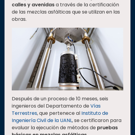
calles y avenidas
a través de la certificación
Estudiantes
de las mezclas asfálticas que se utilizan en las
Rectoría
obras.
Investigación
Internacionalización
Responsabilidad
social
Vinculación
Historia
Universiada
Nacional
Después de un proceso de 10 meses, seis
ingenieros del Departamento de
Vías
Terrestres
, que pertenece al
Instituto de
Ingeniería Civil de la UANL
, se certificaron para
evaluar la ejecución de métodos de
pruebas
básicas en mezclas asfálticas
.