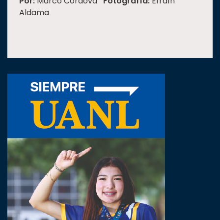
Por:
Marco Córdova
Fotografía:
Efraín
Aldama