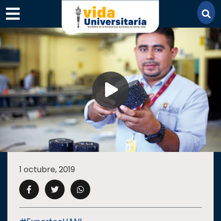
×
SECCIONES
ACADEMIA
1 octubre, 2019
CAMPUS
UANL
COMUNIDAD
UANL