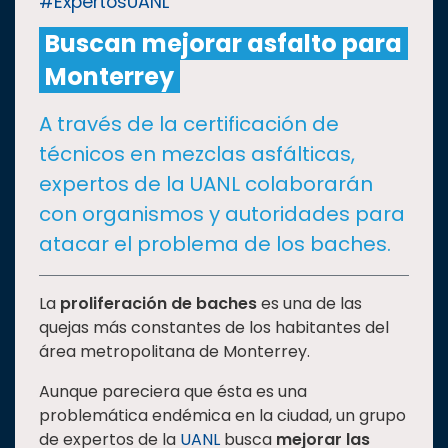
#ExpertosUANL
Buscan mejorar asfalto para
CULTURA
Monterrey
DEPORTES
A través de la certificación de
técnicos en mezclas asfálticas,
I+D+I
EXPERTOS
expertos de la UANL colaborarán
con organismos y autoridades para
SALUD
atacar el problema de los baches.
SUSTENTABILIDAD
La
proliferación de baches
es una de las
quejas más constantes de los habitantes del
área metropolitana de Monterrey.
TEMAS
Aunque pareciera que ésta es una
problemática endémica en la ciudad, un grupo
Oferta
de expertos de la
UANL
busca
mejorar las
educativa