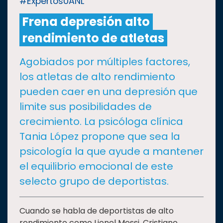
#ExpertosUANL
Frena depresión alto
CULTURA
rendimiento de atletas
DEPORTES
Agobiados por múltiples factores,
los atletas de alto rendimiento
I+D+I
EXPERTOS
pueden caer en una depresión que
limite sus posibilidades de
SALUD
crecimiento. La psicóloga clínica
Tania López propone que sea la
SUSTENTABILIDAD
psicología la que ayude a mantener
el equilibrio emocional de este
TEMAS
selecto grupo de deportistas.
Oferta
Cuando se habla de deportistas de alto
educativa
rendimiento como Lionel Messi, Cristiano