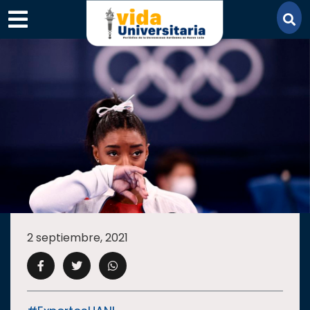
×
SECCIONES
ACADEMIA
2 septiembre, 2021
CAMPUS
UANL
COMUNIDAD
UANL