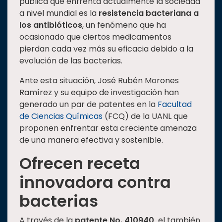
pública que enfrenta actualmente la sociedad
Estudiantes
a nivel mundial es la
resistencia bacteriana a
los antibióticos
, un fenómeno que ha
Rectoría
ocasionado que ciertos medicamentos
Investigación
pierdan cada vez más su eficacia debido a la
evolución de las bacterias.
Internacionalización
Responsabilidad
Ante esta situación, José Rubén Morones
social
Ramírez y su equipo de investigación han
generado un par de patentes en la
Facultad
Vinculación
de Ciencias Químicas
(FCQ) de la UANL que
Historia
proponen enfrentar esta creciente amenaza
de una manera efectiva y sostenible.
Universiada
Nacional
Ofrecen receta
innovadora contra
bacterias
A través de la
patente No. 410940,
el también