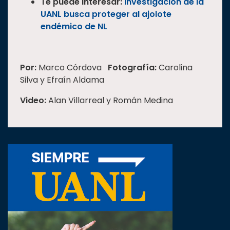
Te puede interesar:
Investigación de la
UANL busca proteger al ajolote
endémico de NL
Por:
Marco Córdova
Fotografía:
Carolina
Silva y Efraín Aldama
Video:
Alan Villarreal y Román Medina