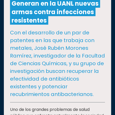
Generan en la UANL nuevas
armas contra infecciones
CULTURA
resistentes
DEPORTES
Con el desarrollo de un par de
patentes en las que trabaja con
I+D+I
EXPERTOS
metales, José Rubén Morones
Ramírez, investigador de la Facultad
SALUD
de Ciencias Químicas, y su grupo de
investigación buscan recuperar la
SUSTENTABILIDAD
efectividad de antibióticos
existentes y potenciar
TEMAS
recubrimientos antibacterianos.
Oferta
Uno de los grandes problemas de salud
educativa