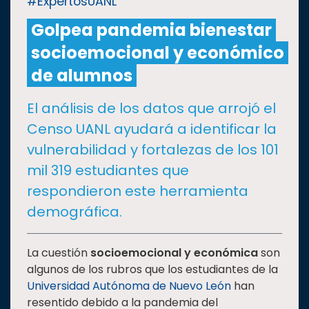
#ExpertosUANL
Golpea pandemia bienestar
CULTURA
socioemocional y económico
DEPORTES
de alumnos
El análisis de los datos que arrojó el
I+D+I
EXPERTOS
Censo UANL ayudará a identificar la
vulnerabilidad y fortalezas de los 101
SALUD
mil 319 estudiantes que
respondieron este herramienta
SUSTENTABILIDAD
demográfica.
TEMAS
La cuestión
socioemocional y económica
son
algunos de los rubros que los estudiantes de la
Universidad Autónoma de Nuevo León
han
Oferta
resentido debido a la pandemia del
educativa