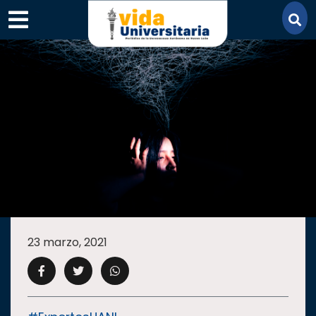
×
SECCIONES
ACADEMIA
23 marzo, 2021
CAMPUS
UANL
COMUNIDAD
UANL