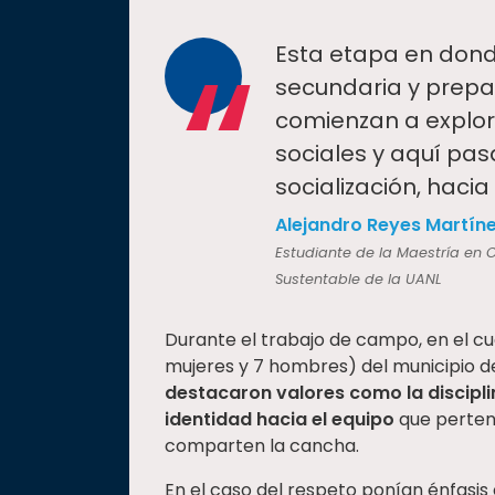
“
Esta etapa en dond
secundaria y prepa
comienzan a explora
sociales y aquí pa
socialización, haci
Alejandro Reyes Martín
Estudiante de la Maestría en C
Sustentable de la UANL
Durante el trabajo de campo, en el c
mujeres y 7 hombres) del municipio de
destacaron valores como la disciplina
identidad hacia el equipo
que perten
comparten la cancha.
En el caso del respeto ponían énfasis