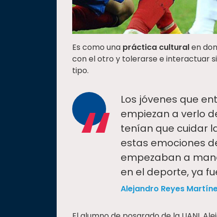
Es como una
práctica cultural
en don
con el otro y tolerarse e interactuar si
tipo.
“
Los jóvenes que ent
empiezan a verlo d
tenían que cuidar l
estas emociones de 
empezaban a maneja
en el deporte, ya 
Alejandro Reyes Martín
El alumno de posgrado de la UANL Alej