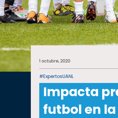
SALUD
SUSTENTABILIDAD
TEMAS
1 octubre, 2020
Oferta
educativa
#ExpertosUANL
Estudiantes
Impacta prá
Rectoría
Investigación
futbol en l
Internacionalización
Responsabilidad