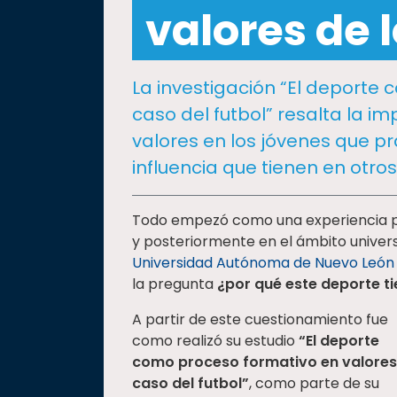
social
valores de 
Vinculación
Historia
La investigación “El deporte
Universiada
caso del futbol” resalta la i
Nacional
valores en los jóvenes que pr
influencia que tienen en otro
Todo empezó como una experiencia pe
y posteriormente en el ámbito universi
Universidad Autónoma de Nuevo L
eón
la pregunta
¿por qué este deporte t
A partir de este cuestionamiento fue
como realizó su estudio
“El deporte
como proceso formativo en valores
caso del futbol”
, como parte de su