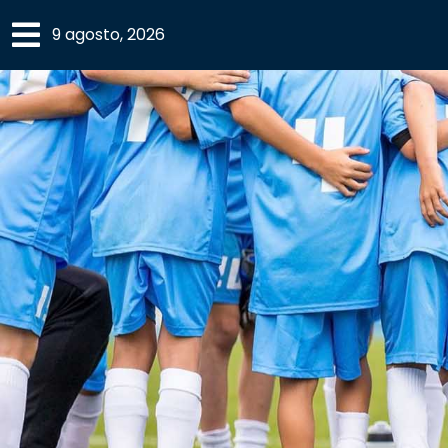
×
9 agosto, 2026
SECCIONES
ACADEMIA
CAMPUS
UANL
COMUNIDAD
UANL
CULTURA
DEPORTES
I+D+I
EXPERTOS