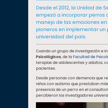
social
Desde el 2012, la Unidad de Se
Vinculación
empezó a incorporar perros d
Historia
manejo de las emociones en 
Universiada
pioneros en implementar un p
Nacional
universidad del país.
Cuando un grupo de investigación e i
Psicológicos
, de la
Facultad de Psicol
terapias de adolescentes y adultos, 
pacientes.
Desde personas con demencia que re
niños con autismo que prestaban más 
presencia de un perro en el consultori
percibieron los investigadores universit