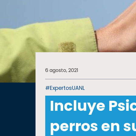
SALUD
SUSTENTABILIDAD
TEMAS
6 agosto, 2021
Oferta
educativa
#ExpertosUANL
Estudiantes
Incluye Psi
Rectoría
Investigación
perros en s
Internacionalización
Responsabilidad