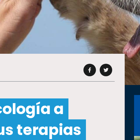
cología a
us terapias