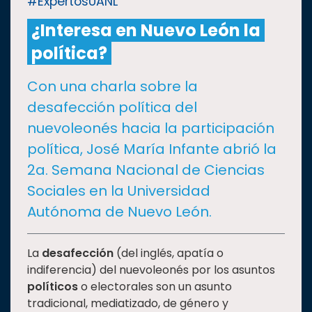
#ExpertosUANL
¿Interesa en Nuevo León la
CULTURA
política?
DEPORTES
Con una charla sobre la
desafección política del
I+D+I
EXPERTOS
nuevoleonés hacia la participación
política, José María Infante abrió la
SALUD
2a. Semana Nacional de Ciencias
Sociales en la Universidad
SUSTENTABILIDAD
Autónoma de Nuevo León.
TEMAS
La
desafección
(del inglés, apatía o
indiferencia) del nuevoleonés por los asuntos
políticos
o electorales son un asunto
Oferta
tradicional, mediatizado, de género y
educativa