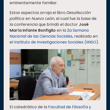
eminentemente familiar.
Estudiantes
Estos aspectos arroja el libro
Desafección
Rectoría
política en Nuevo León
, el cual fue la base de
Investigación
la conferencia que brindó el doctor
José
María Infante Bonfiglio
en la
2a Semana
Internacionalización
Nacional de las Ciencias Sociales
, realizado en
Responsabilidad
el
Instituto de Investigaciones Sociales (IINSO)
.
social
Vinculación
Historia
Universiada
Nacional
El catedrático de la
Facultad de Filosofía y