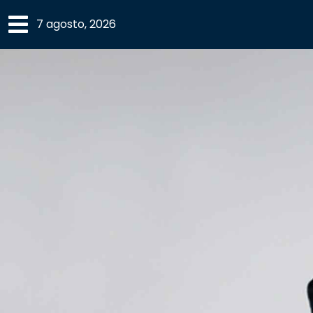
×
7 agosto, 2026
SECCIONES
ACADEMIA
CAMPUS
UANL
COMUNIDAD
UANL
CULTURA
DEPORTES
I+D+I
EXPERTOS