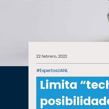
SALUD
SUSTENTABILIDAD
TEMAS
22 febrero, 2022
Oferta
educativa
#ExpertosUANL
Estudiantes
Limita “tec
Rectoría
Investigación
posibilidad
Internacionalización
Responsabilidad