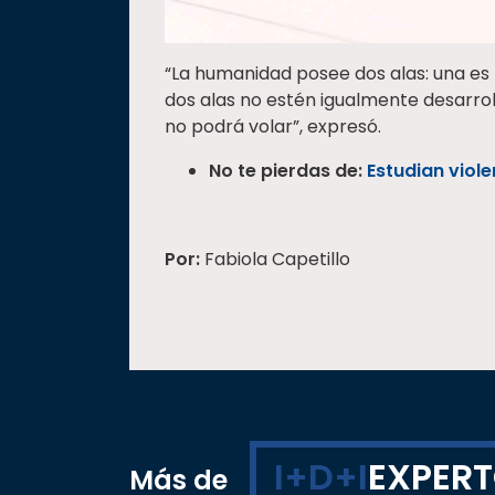
“La humanidad posee dos alas: una es l
dos alas no estén igualmente desarrol
no podrá volar”, expresó.
No te pierdas de:
Estudian viole
Por:
Fabiola Capetillo
I+D+I
EXPER
Más de