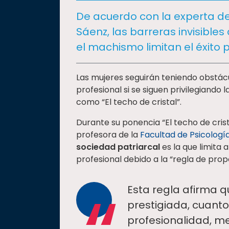
social
De acuerdo con la experta de
Vinculación
Sáenz, las barreras invisibles 
Historia
el machismo limitan el éxito 
Universiada
Nacional
Las mujeres seguirán teniendo obstácu
profesional si se siguen privilegiando
como “El techo de cristal”.
Durante su ponencia “El techo de crist
profesora de la
Facultad de Psicologí
sociedad patriarcal
es la que limita 
profesional debido a la “regla de propo
Esta regla afirma q
prestigiada, cuanto
profesionalidad, me