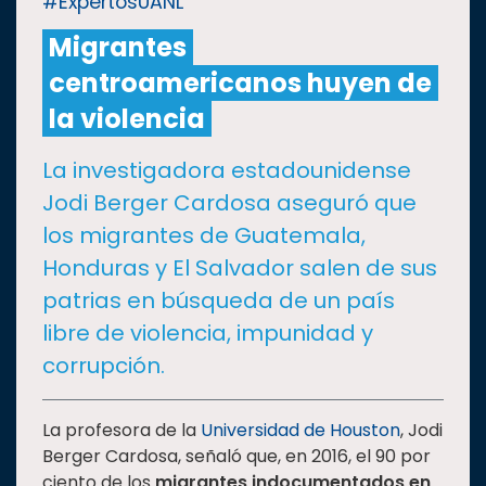
#ExpertosUANL
Migrantes
CULTURA
centroamericanos huyen de
DEPORTES
la violencia
La investigadora estadounidense
I+D+I
EXPERTOS
Jodi Berger Cardosa aseguró que
los migrantes de Guatemala,
SALUD
Honduras y El Salvador salen de sus
patrias en búsqueda de un país
SUSTENTABILIDAD
libre de violencia, impunidad y
corrupción.
TEMAS
La profesora de la
Universidad de Houston
, Jodi
Oferta
Berger Cardosa, señaló que, en 2016, el 90 por
educativa
ciento de los
migrantes indocumentados en