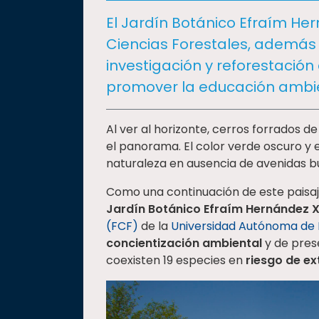
social
El Jardín Botánico Efraím Her
Vinculación
Ciencias Forestales, además 
Historia
investigación y reforestación 
Universiada
promover la educación ambie
Nacional
Al ver al horizonte, cerros forrados d
el panorama. El color verde oscuro y e
naturaleza en ausencia de avenidas bul
Como una continuación de este paisaj
Jardín Botánico Efraím Hernández X
(FCF)
de la
Universidad Autónoma de
concientización ambiental
y de pres
coexisten 19 especies en
riesgo de ex