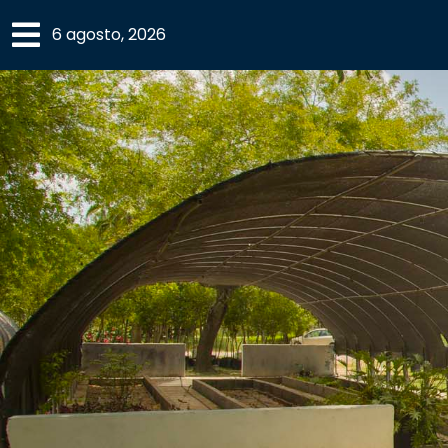
×
6 agosto, 2026
SECCIONES
ACADEMIA
CAMPUS
UANL
COMUNIDAD
UANL
CULTURA
DEPORTES
I+D+I
EXPERTOS