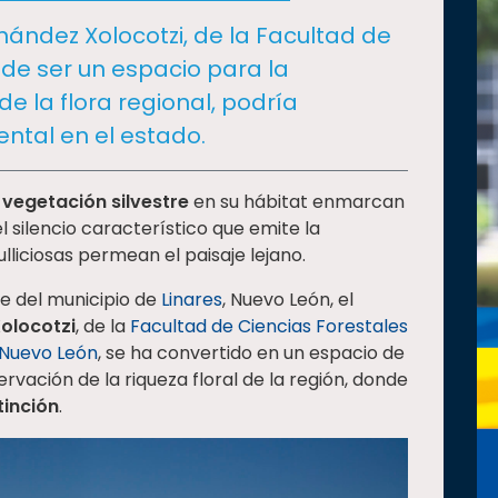
nández Xolocotzi, de la Facultad de
de ser un espacio para la
de la flora regional, podría
ntal en el estado.
e
vegetación silvestre
en su hábitat enmarcan
l silencio característico que emite la
liciosas permean el paisaje lejano.
e del municipio de
Linares
, Nuevo León, el
olocotzi
, de la
Facultad de Ciencias Forestales
 Nuevo León
, se ha convertido en un espacio de
ervación de la riqueza floral de la región, donde
tinción
.