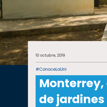
SALUD
SUSTENTABILIDAD
TEMAS
10 octubre, 2019
Oferta
educativa
#ConoceLaUni
Estudiantes
Monterrey,
Rectoría
Investigación
de jardines
Internacionalización
Responsabilidad