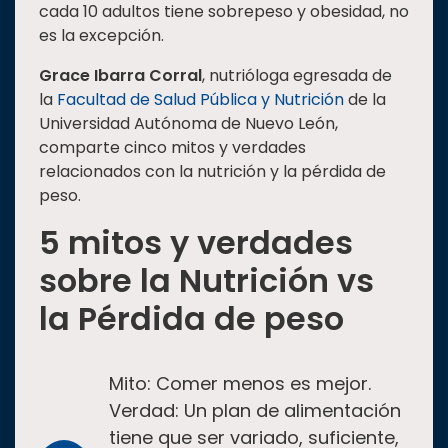
cada 10 adultos tiene sobrepeso y obesidad, no
Estudiantes
es la excepción.
Rectoría
Grace Ibarra Corral
, nutrióloga egresada de
Investigación
la
Facultad de Salud Pública y Nutrición
de la
Universidad Autónoma de Nuevo León,
Internacionalización
comparte cinco mitos y verdades
Responsabilidad
relacionados con la nutrición y la pérdida de
social
peso.
Vinculación
5 mitos y verdades
Historia
sobre la Nutrición vs
Universiada
la Pérdida de peso
Nacional
Mito: Comer menos es mejor.
Verdad: Un plan de alimentación
tiene que ser variado, suficiente,