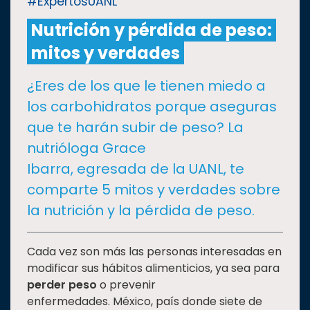
#ExpertosUANL
Nutrición y pérdida de peso:
CULTURA
mitos y verdades
DEPORTES
¿Eres de los que le tienen miedo a
los carbohidratos porque aseguras
I+D+I
EXPERTOS
que te harán subir de peso? La
nutrióloga Grace
SALUD
Ibarra, egresada de la UANL, te
comparte 5 mitos y verdades sobre
SUSTENTABILIDAD
la nutrición y la pérdida de peso.
TEMAS
Cada vez son más las personas interesadas en
modificar sus hábitos alimenticios, ya sea para
perder peso
o prevenir
Oferta
enfermedades. México, país donde siete de
educativa