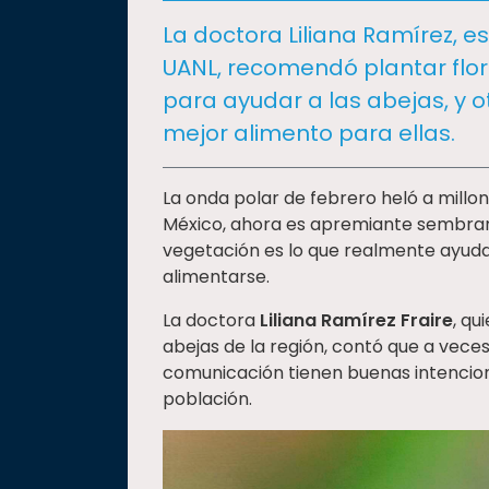
social
La doctora Liliana Ramírez, e
Vinculación
UANL, recomendó plantar flore
Historia
para ayudar a las abejas, y o
Universiada
mejor alimento para ellas.
Nacional
La onda polar de febrero heló a millo
México, ahora es apremiante sembrar 
vegetación es lo que realmente ayuda
alimentarse.
La doctora
Liliana Ramírez Fraire
, qu
abejas de la región, contó que a vece
comunicación tienen buenas intencion
población.