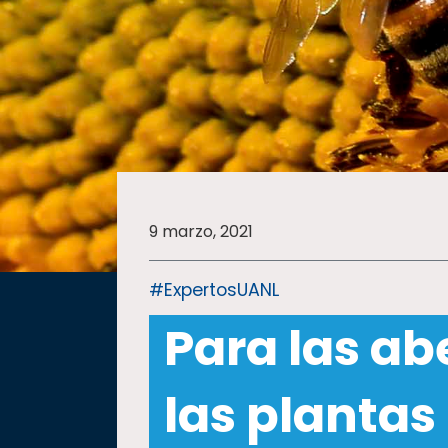
SALUD
SUSTENTABILIDAD
TEMAS
9 marzo, 2021
Oferta
educativa
#ExpertosUANL
Estudiantes
Para las ab
Rectoría
Investigación
las plantas
Internacionalización
Responsabilidad