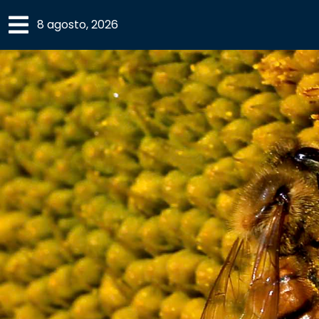
×
8 agosto, 2026
SECCIONES
ACADEMIA
CAMPUS
UANL
COMUNIDAD
UANL
CULTURA
DEPORTES
I+D+I
EXPERTOS