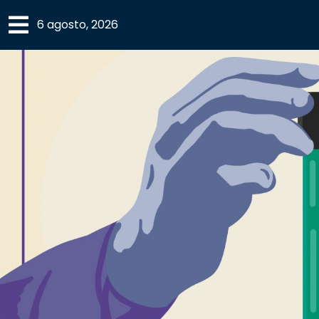
×
6 agosto, 2026
SECCIONES
ACADEMIA
CAMPUS
UANL
COMUNIDAD
UANL
CULTURA
DEPORTES
I+D+I
EXPERTOS