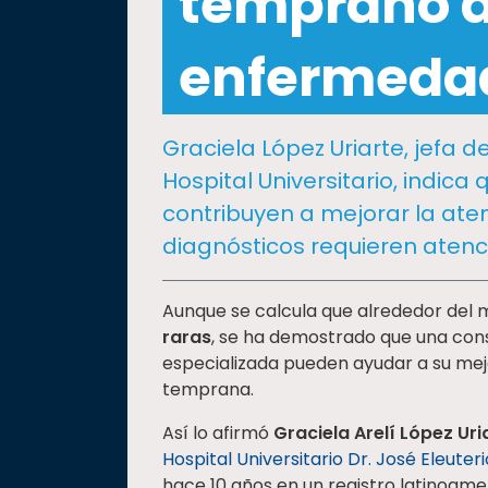
temprano 
social
Vinculación
enfermedad
Historia
Universiada
Graciela López Uriarte, jefa
Nacional
Hospital Universitario, indic
contribuyen a mejorar la ate
diagnósticos requieren atenc
Aunque se calcula que alrededor del
raras
, se ha demostrado que una con
especializada pueden ayudar a su me
temprana.
Así lo afirmó
Graciela Arelí López Uri
Hospital Universitario Dr. José Eleuter
hace 10 años en un registro latinoame