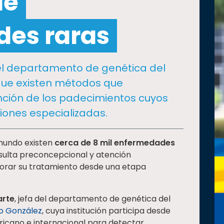
de
es raras
 del departamento de genética del
a que existen métodos que
nción de los padecimientos cuyos
iones especializadas.
 mundo existen
cerca de 8 mil enfermedades
sulta preconcepcional y atención
jorar su tratamiento desde una etapa
arte
, jefa del departamento de genética del
io González
, cuya institución participa desde
ricano e internacional para detectar