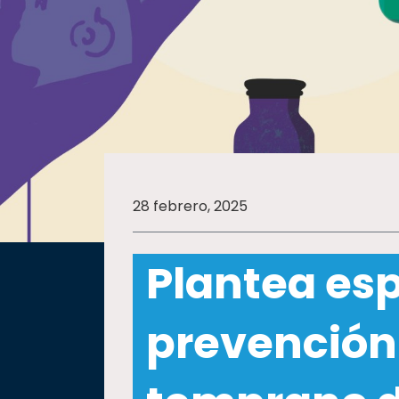
SALUD
SUSTENTABILIDAD
TEMAS
28 febrero, 2025
Oferta
educativa
Plantea esp
Estudiantes
Rectoría
prevención
Investigación
Internacionalización
Responsabilidad