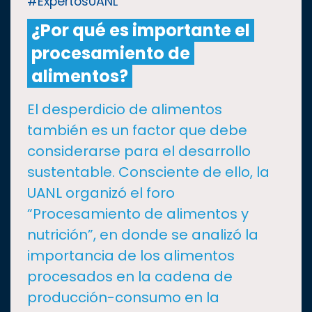
#ExpertosUANL
¿Por qué es importante el
CULTURA
procesamiento de
DEPORTES
alimentos?
El desperdicio de alimentos
I+D+I
EXPERTOS
también es un factor que debe
considerarse para el desarrollo
SALUD
sustentable. Consciente de ello, la
UANL organizó el foro
SUSTENTABILIDAD
“Procesamiento de alimentos y
nutrición”, en donde se analizó la
TEMAS
importancia de los alimentos
procesados en la cadena de
Oferta
producción-consumo en la
educativa