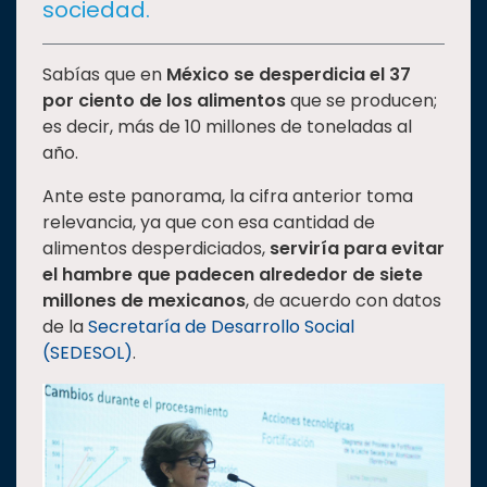
sociedad.
Estudiantes
Rectoría
Sabías que en
México se desperdicia el
37
por ciento de los alimentos
que se producen;
Investigación
es decir, más de 10 millones de toneladas al
Internacionalización
año.
Responsabilidad
Ante este panorama, la cifra anterior toma
social
relevancia, ya que con esa cantidad de
Vinculación
alimentos desperdiciados,
serviría para evitar
Historia
el hambre que padecen alrededor de siete
millones de mexicanos
, de acuerdo con datos
Universiada
de la
Secretaría de Desarrollo Social
Nacional
(SEDESOL)
.