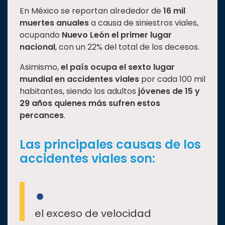
En México se reportan alrededor de
16 mil
Estudiantes
muertes anuales
a causa de siniestros viales,
Rectoría
ocupando
Nuevo León el primer lugar
nacional
, con un 22% del total de los decesos.
Investigación
Internacionalización
Asimismo,
el país ocupa el sexto lugar
mundial en accidentes viales
por cada 100 mil
Responsabilidad
habitantes, siendo los adultos
jóvenes de 15 y
social
29 años quienes más sufren estos
Vinculación
percances
.
Historia
Las principales causas de los
Universiada
Nacional
accidentes viales son:
el exceso de velocidad