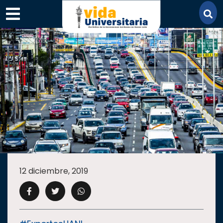
×
SECCIONES
ACADEMIA
12 diciembre, 2019
CAMPUS
UANL
COMUNIDAD
UANL