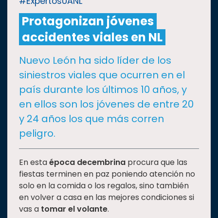
#ExpertosUANL
Protagonizan jóvenes
CULTURA
accidentes viales en NL
DEPORTES
Nuevo León ha sido líder de los
siniestros viales que ocurren en el
I+D+I
EXPERTOS
país durante los últimos 10 años, y
en ellos son los jóvenes de entre 20
SALUD
y 24 años los que más corren
peligro.
SUSTENTABILIDAD
En esta
época decembrina
procura que las
fiestas terminen en paz poniendo atención no
TEMAS
solo en la comida o los regalos, sino también
en volver a casa en las mejores condiciones si
Oferta
vas a
tomar el volante
.
educativa