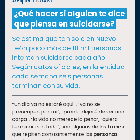
#ExpertosUANL
¿Qué hacer si alguien te dice
CULTURA
que piensa en suicidarse?
DEPORTES
Se estima que tan solo en Nuevo
León poco más de 10 mil personas
I+D+I
EXPERTOS
intentan suicidarse cada año.
Según datos oficiales, en la entidad
SALUD
cada semana seis personas
terminan con su vida.
SUSTENTABILIDAD
“Un día ya no estaré aquí”, “ya no se
preocupen por mí”, “pronto dejaré de ser una
TEMAS
carga”, “la vida no merece la pena”, “quiero
terminar con todo”, son algunas de las
frases
Oferta
que repiten constantemente las
personas
educativa