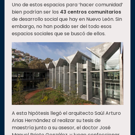
Uno de estos espacios para ‘hacer comunidad’
Estudiantes
bien podrían ser los
43 centros comunitarios
Rectoría
de desarrollo social que hay en Nuevo León. Sin
embargo, no han podido ser del todo esos
Investigación
espacios sociales que se buscó de ellos.
Internacionalización
Responsabilidad
social
Vinculación
Historia
Universiada
Nacional
A esta hipótesis llegó el arquitecto Saúl Arturo
Arias Hernández al realizar su tesis de
maestría junto a su asesor, el doctor José
Manuel Prieto González, y luego confeccionar