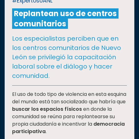
#ExpertosUANL
Replantean uso de centros
CULTURA
comunitarios
DEPORTES
Los especialistas perciben que en
los centros comunitarios de Nuevo
I+D+I
EXPERTOS
León se privilegió la capacitación
laboral sobre el diálogo y hacer
SALUD
comunidad.
SUSTENTABILIDAD
El uso de todo tipo de violencia en esta esquina
del mundo está tan socializado que habría que
buscar los espacios físicos
en donde la
TEMAS
comunidad se reúna para replantearse su
propia ciudadanía e incentivar la
democracia
Oferta
participativa
.
educativa