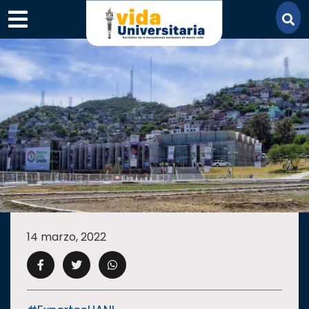
×
SECCIONES
ACADEMIA
14 marzo, 2022
CAMPUS
UANL
COMUNIDAD
UANL