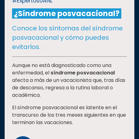
#ExpertosUANL
¿Síndrome posvacacional?
CULTURA
Conoce los síntomas del síndrome
DEPORTES
posvacacional y cómo puedes
evitarlos.
I+D+I
EXPERTOS
Aunque no está diagnosticado como una
SALUD
enfermedad, el
síndrome posvacacional
afecta a más de un vacacionista que, tras días
SUSTENTABILIDAD
de descanso, regresa a la rutina laboral o
académica.
El síndrome posvacacional es latente en el
TEMAS
transcurso de los tres meses siguientes en que
terminan las vacaciones.
Oferta
educativa