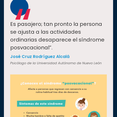
“
Estudiantes
Rectoría
Es pasajero; tan pronto la persona
Investigación
se ajusta a las actividades
Internacionalización
ordinarias desaparece el síndrome
Responsabilidad
posvacacional”.
social
José Cruz Rodríguez Alcalá
Vinculación
Psicólogo de la Universidad Autónoma de Nuevo León
Historia
Universiada
Nacional